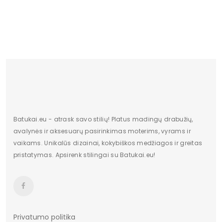
Būklė
Nauja
20.09 €
ilgis centimetrais
28
Aukštis centimetrais
11
plotis centimetrais
11
Pašiltinimo tipas
Ne
Originali gamintojo pakuotė
dėžė
Batukai.eu - atrask savo stilių! Platus madingų drabužių,
Dominuojantis raštas
Be rašto
avalynės ir aksesuarų pasirinkimas moterims, vyrams ir
vaikams. Unikalūs dizainai, kokybiškos medžiagos ir greitas
pado medžiaga
Plastmasinis
pristatymas. Apsirenk stilingai su Batukai.eu!
Bato priekis
Nėra
Papildomos funkcijos
Nėra
Pakuotės būklė
Originalus
Privatumo politika