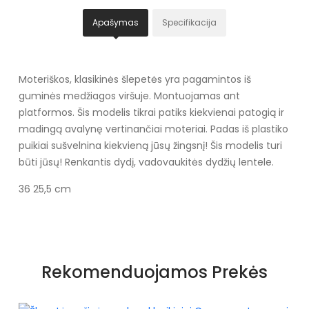
Apašymas
Specifikacija
Moteriškos, klasikinės šlepetės yra pagamintos iš
guminės medžiagos viršuje. Montuojamas ant
platformos. Šis modelis tikrai patiks kiekvienai patogią ir
madingą avalynę vertinančiai moteriai. Padas iš plastiko
puikiai sušvelnina kiekvieną jūsų žingsnį! Šis modelis turi
būti jūsų! Renkantis dydį, vadovaukitės dydžių lentele.
36 25,5 cm
Specifikacija
Spalva
Oranžiniai
Rekomenduojamos Prekės
atspalviai
Papildoma spalva
Odinis vidpadis