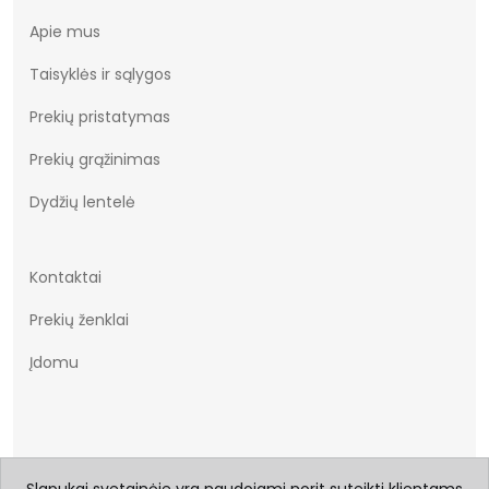
Kolekcija
Pavasaris Vasara
Apie mus
Bendras svoris gramais
564.67
Taisyklės ir sąlygos
Prekių pristatymas
Prekių grąžinimas
Dydžių lentelė
Kontaktai
Prekių ženklai
Įdomu