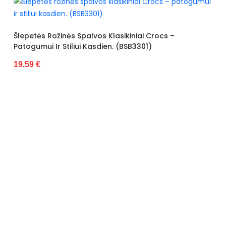
Pado spalva
Oranžinė
Gamintojo spalvos
Oranžinė
sikiniai Crocs –
 (BSB3301)
pavadinimas
Užsegimas
Įsispiriami
Išorinė medžiaga
Guma
Vidus
Plastmasinis
Pamušalas
Nėra
Kulno tipas
Be kulno
Platforma / padas
4 cm
Kategorija
Moterims
Šlepetės Juodos Ventiliuojamos 
Valdiklis
-
Shoes (BSB3303)