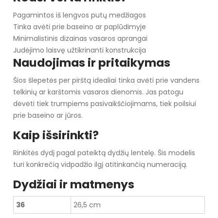
Pagamintos iš lengvos putų medžiagos
Tinka avėti prie baseino ar paplūdimyje
Minimalistinis dizainas vasaros aprangai
Judėjimo laisvę užtikrinanti konstrukcija
Naudojimas ir pritaikymas
Šios šlepetės per pirštą idealiai tinka avėti prie vandens
telkinių ar karštomis vasaros dienomis. Jas patogu
dėvėti tiek trumpiems pasivaikščiojimams, tiek poilsiui
prie baseino ar jūros.
Kaip išsirinkti?
Rinkitės dydį pagal pateiktą dydžių lentelę. Šis modelis
turi konkrečią vidpadžio ilgį atitinkančią numeraciją.
Dydžiai ir matmenys
36
26,5 cm