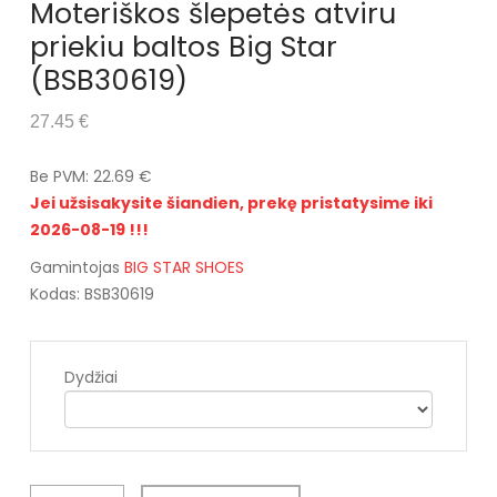
Moteriškos šlepetės atviru
priekiu baltos Big Star
(BSB30619)
27.45 €
Be PVM: 22.69 €
Jei užsisakysite šiandien, prekę pristatysime iki
2026-08-19 !!!
Gamintojas
BIG STAR SHOES
Kodas: BSB30619
Dydžiai