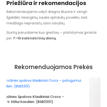
Priežiūra ir rekomendacijos
Rekomenduojama valyti drėgna šluoste ir vengti
ilgalaikio tiesioginių saulės spindulių poveikio, kad
medžiaga neprarastų savo savybių.
Siuntą paruošiame kuo greičiau – pristatymas įprastai
per
7–10 kalendorinių dienų
.
Specifikacija
Spalva
Balta
Rekomenduojamos Prekės
Pado spalva
Baltas
Užsegimas
Įsispiriami
Išorinė medžiaga
Putos
Vidus
Porolonas