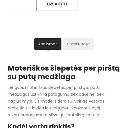
UŽSAKYTI
Apašymas
Specifikacija
Moteriškos šlepetės per pirštą
su putų medžiaga
Lengvos moteriškos šlepetės per pirštą iš putų
medžiagos užtikrina patogumą tiek baseine, tiek
paplūdimyje. Šis modelis dera su įvairiais vasaros
drabužiais ir leidžia laisvai judėti. Renkantis dydį
rekomenduojama atsižvelgti į pateiktą lentelę.
Kodėl verta rinktis?