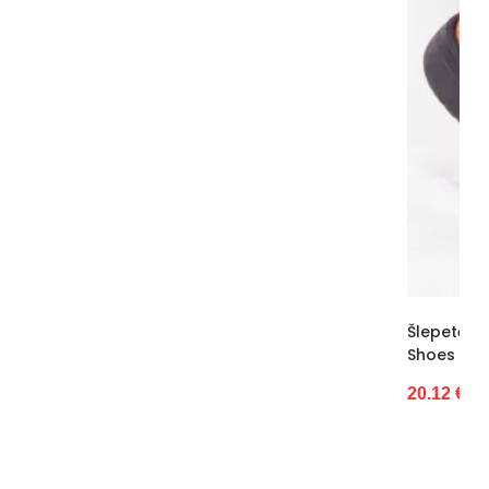
Kulno tipas
platforma
Platforma / padas
3 cm
Pamušalas
Nėra
Kategorija
Moterims
Būklė
Nauja
Pašiltinimo tipas
Ne
Originali gamintojo pakuotė
Folija
Dominuojantis raštas
Be rašto
Šlepetės Juodos Ventiliuojamos Su Dirželiu Ide
Shoes (BSB3303)
pado medžiaga
Putos
20.12 €
Bato priekis
Nėra
Sezonas
pavasaris Vasara