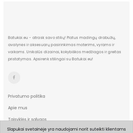
ilgis centimetrais
28
Aukštis centimetrais
10
plotis centimetrais
21
Batukai.eu - atrask savo stilių! Platus madingų drabužių,
Pakuotės būklė
Originalus
avalynės ir aksesuarų pasirinkimas moterims, vyrams ir
vaikams. Unikalūs dizainai, kokybiškos medžiagos ir greitas
Papildomos funkcijos
Nėra
pristatymas. Apsirenk stilingai su Batukai.eu!
Bendras svoris gramais
980
Kilmės šalis
Chiny
Privatumo politika
Apie mus
Taisyklės ir sąlygos
Slapukai svetainėje yra naudojami norit suteikti klientams
Prekių pristatymas