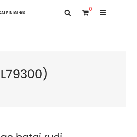
0
AI PINIGINĖS
OL79300)