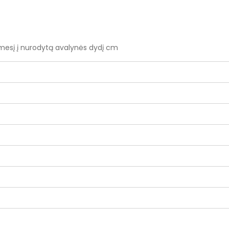
ėmesį į nurodytą avalynės dydį cm