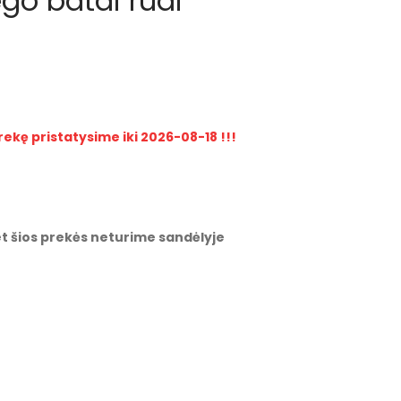
ego batai rudi
rekę pristatysime iki 2026-08-18 !!!
t šios prekės neturime sandėlyje