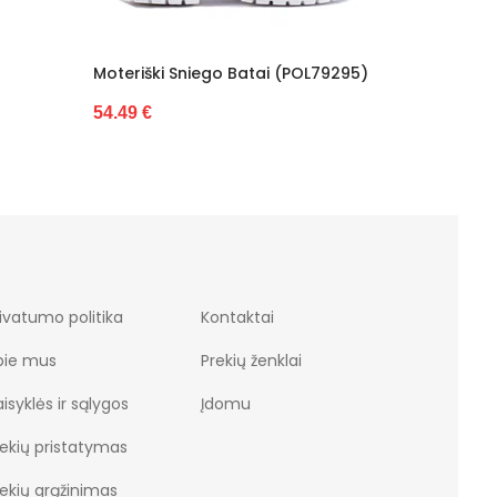
Moteriški Sniego Batai (POL79295)
54.49 €
ivatumo politika
Kontaktai
pie mus
Prekių ženklai
isyklės ir sąlygos
Įdomu
rekių pristatymas
rekių grąžinimas