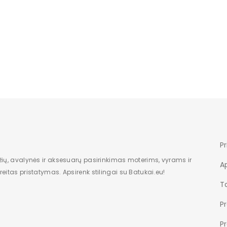
pagamintas iš plastiko
kasdieninis
kasdienai
ruduo/žiema
moteriška
26-30cm
14-15cm
Pr
3cm
žių, avalynės ir aksesuarų pasirinkimas moterims, vyrams ir
A
tekstilė 100%
eitas pristatymas. Apsirenk stilingai su Batukai.eu!
Ta
tekstilė 100%
P
5cm
P