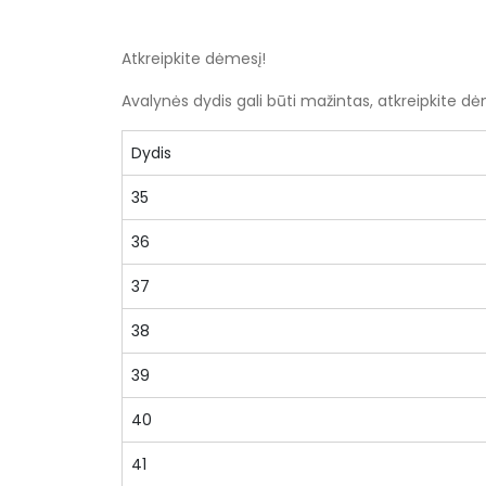
Atkreipkite dėmesį!
Avalynės dydis gali būti mažintas, atkreipkite d
Dydis
35
36
37
38
39
40
41