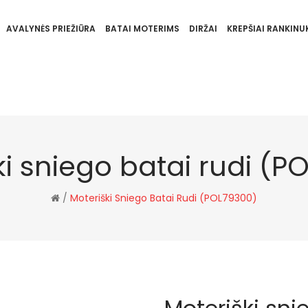
AVALYNĖS PRIEŽIŪRA
BATAI MOTERIMS
DIRŽAI
KREPŠIAI RANKINUK
ki sniego batai rudi (P
/
Moteriški Sniego Batai Rudi (POL79300)