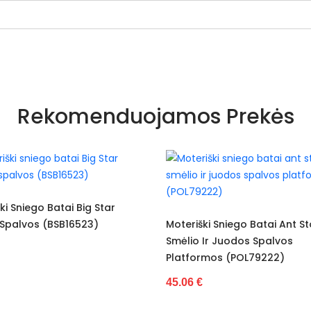
pilnas
Rekomenduojamos Prekės
Nauja
3cm - 5cm
ploksčias
lipnus
Sniego Batai Big Star
alvos (BSB16523)
Moteriški Sniego Batai Ant Stor
kailis
Smėlio Ir Juodos Spalvos
kailis
Platformos (POL79222)
apsiūta
45.06 €