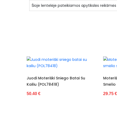
Šioje lentelėje pateikiamos apytikslės reikšmės
Specifikacija
Priekio tipas
Būklė
Kulno aukštis
Kulno tipas
Užsegimo tipas
Juodi Moteriški Sniego Batai Su
Moteriški 
Kailiu (POL78418)
Smėlio Sp
Pašiltinimas
50.40 €
29.75 €
Vidpadis
Apsiuvimas