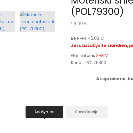
Moteriški sni
(POL79300)
54.49 €
Be PVM: 45.03 €
Jei užsisakysite šiandien, p
Gamintojas
SHELVT
Kodas: POL79300
Atsiprašome, be
Apašymas
Specifikacija