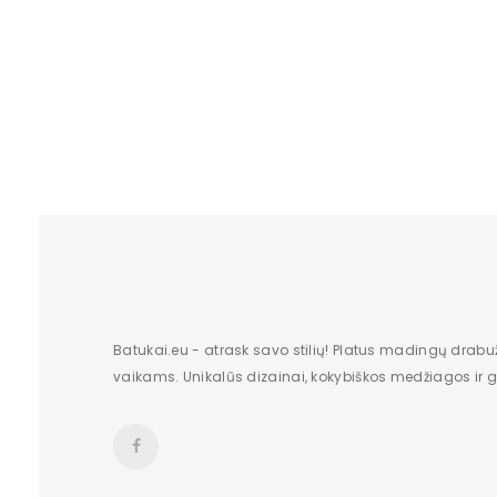
Padas
Skirti progai
Stilius
Sezonas
Lytis
Aulo plotis
Aulo aukštis
Platforma
Batukai.eu - atrask savo stilių! Platus madingų drabu
Išorinė medžiaga
vaikams. Unikalūs dizainai, kokybiškos medžiagos ir gr
Vidinė medžiaga
Kulnas