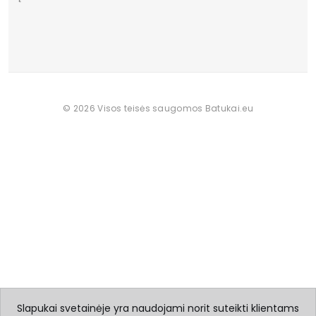
© 2026 Visos teisės saugomos Batukai.eu
Slapukai svetainėje yra naudojami norit suteikti klientams