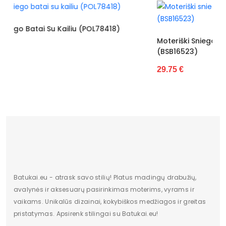
Kulno aukštis
3cm - 5cm
Kulno tipas
be kulno
u (POL78418)
Moteriški Sniego Batai Big Star Smėlio S
Užsegimo tipas
suvarstoma
(BSB16523)
Vidpadis
avikailis
29.75 €
Pašiltinimas
avikailis
Apsiuvimas
apsiūta
Padas
pagamintas iš plastiko
Skirti progai
kasdieninis
Stilius
kasdienai
Batukai.eu - atrask savo stilių! Platus madingų drabužių,
avalynės ir aksesuarų pasirinkimas moterims, vyrams ir
Sezonas
ruduo/žiema
vaikams. Unikalūs dizainai, kokybiškos medžiagos ir greitas
pristatymas. Apsirenk stilingai su Batukai.eu!
Lytis
moteriška