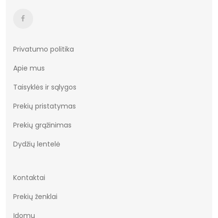
Išorinė medžiaga
100% odos imitacija
Vidinė medžiaga
tekstilė 100%
Aulo aukštis
12-13cm
Privatumo politika
Apie mus
Aulo plotis
22-24cm
Taisyklės ir sąlygos
Medžiaga
dirbtinė oda
Prekių pristatymas
Platforma
4cm
Prekių grąžinimas
Spalva
juodas
Dydžių lentelė
Kontaktai
Prekių ženklai
Įdomu