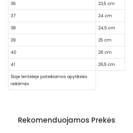
36
23,5 cm
37
24 cm
38
24,5 cm
39
25 cm
40
26 cm
41
26,5 cm
Šioje lentelėje pateikiamos apytikslės
reikšmės
Specifikacija
Priekio tipas
pilnas
Rekomenduojamos Prekės
Būklė
Nauja