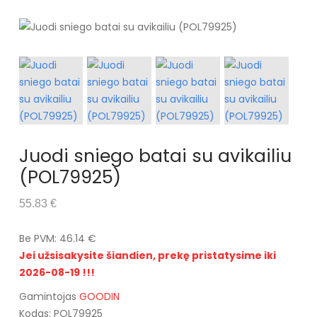
Juodi sniego batai su avikailiu
(POL79925)
55.83 €
Be PVM: 46.14 €
Jei užsisakysite šiandien, prekę pristatysime iki
2026-08-19 !!!
Gamintojas
GOODIN
Kodas: POL79925