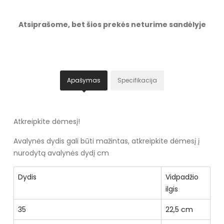
Atsiprašome, bet šios prekės neturime sandėlyje
Apašymas
Specifikacija
Atkreipkite dėmesį!
Avalynės dydis gali būti mažintas, atkreipkite dėmesį į
nurodytą avalynės dydį cm
Dydis
Vidpadžio
ilgis
35
22,5 cm