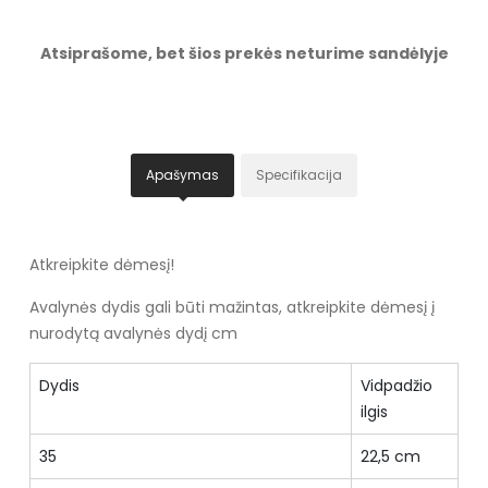
Atsiprašome, bet šios prekės neturime sandėlyje
Apašymas
Specifikacija
Atkreipkite dėmesį!
Avalynės dydis gali būti mažintas, atkreipkite dėmesį į
nurodytą avalynės dydį cm
Dydis
Vidpadžio
ilgis
35
22,5 cm