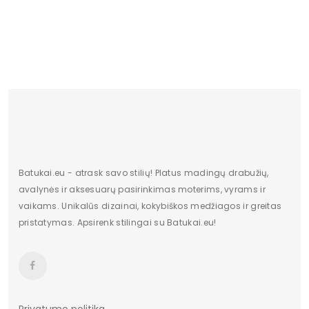
Išorinė medžiaga
100% odos imitacija
Vidinė medžiaga
tekstilė 100%
Aulo aukštis
12-13cm
Aulo plotis
22-24cm
Medžiaga
dirbtinė oda
Platforma
4cm
Batukai.eu - atrask savo stilių! Platus madingų drabužių,
Spalva
mėlyni atspalviai
avalynės ir aksesuarų pasirinkimas moterims, vyrams ir
vaikams. Unikalūs dizainai, kokybiškos medžiagos ir greitas
pristatymas. Apsirenk stilingai su Batukai.eu!
Privatumo politika