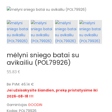
mėlyni sniego batai su
avikailiu (POL79926)
55.83 €
Be PVM: 46.14 €
Jei užsisakysite šiandien, prekę pristatysime iki
2026-08-18 !!!
Gamintojas
GOODIN
Kodas: POL79926