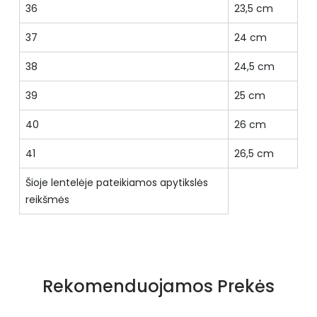
36
23,5 cm
37
24 cm
38
24,5 cm
39
25 cm
40
26 cm
41
26,5 cm
Šioje lentelėje pateikiamos apytikslės
reikšmės
Specifikacija
Priekio tipas
pilnas
Rekomenduojamos Prekės
Būklė
Nauja