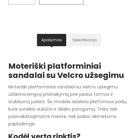
Apašymas
Specifikacija
Moteriški platforminiai
sandalai su Velcro užsegimu
Moteriški platforminiai sandalai su Velcro užsegimu
užtikrina lengvą prisitaikymą prie pėdos formos ir
stabilumą judant. Šis modelis išsiskiria platformos padu,
kuris suteikia aukščio ir išlaiko patogumą. Tinka tiek
pasivaikščiojimams mieste, tiek poilsio akimirkoms
paplūdimyje.
Kodėl verta rinktis?