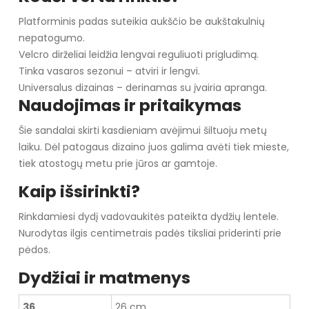
Platforminis padas suteikia aukščio be aukštakulnių
nepatogumo.
Velcro dirželiai leidžia lengvai reguliuoti prigludimą.
Tinka vasaros sezonui – atviri ir lengvi.
Universalus dizainas – derinamas su įvairia apranga.
Naudojimas ir pritaikymas
Šie sandalai skirti kasdieniam avėjimui šiltuoju metų
laiku. Dėl patogaus dizaino juos galima avėti tiek mieste,
tiek atostogų metu prie jūros ar gamtoje.
Kaip išsirinkti?
Rinkdamiesi dydį vadovaukitės pateikta dydžių lentele.
Nurodytas ilgis centimetrais padės tiksliai priderinti prie
pėdos.
Dydžiai ir matmenys
36
26 cm