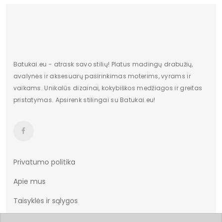
pado medžiaga
Putos
Kilmės šalis
Chiny
Sezonas
pavasaris Vasara
Papildomos funkcijos
Nėra
Batukai.eu - atrask savo stilių! Platus madingų drabužių,
avalynės ir aksesuarų pasirinkimas moterims, vyrams ir
Bato priekis
Nėra
vaikams. Unikalūs dizainai, kokybiškos medžiagos ir greitas
pristatymas. Apsirenk stilingai su Batukai.eu!
Originali gamintojo pakuotė
Folija
Dominuojantis raštas
Be rašto
Privatumo politika
Apie mus
Taisyklės ir sąlygos
Prekių pristatymas