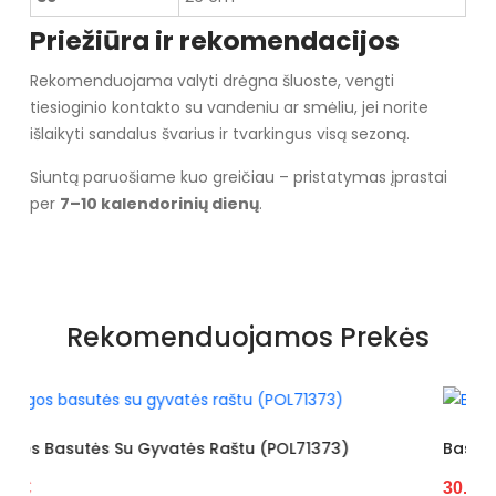
Priežiūra ir rekomendacijos
Rekomenduojama valyti drėgna šluoste, vengti
tiesioginio kontakto su vandeniu ar smėliu, jei norite
išlaikyti sandalus švarius ir tvarkingus visą sezoną.
Siuntą paruošiame kuo greičiau – pristatymas įprastai
per
7–10 kalendorinių dienų
.
Specifikacija
Spalva
Balta
Rekomenduojamos Prekės
Pado spalva
Baltas
Užsegimas
Velcro
Pašiltinimo tipas
Ne
1373)
Basutės Dekoruotos Gyvatės Raštu (POL7137
30.55 €
Išorinė medžiaga
Tekstilė