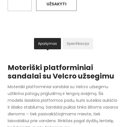
UŽSAKYTI
Apašymas
Specifikacija
Moteriški platforminiai
sandalai su Velcro užsegimu
Moteriški platforminiai sandalai su Velcro užsegimu
užtikrina patogų prigludimą ir lengvą avėjimą. Šis
modelis išsiskiria platformos padu, kuris suteikia aukščio
ir išlaiko stabilumą. Sandalai puikiai tinka šiltoms vasaros
dienoms – tiek pasivaikščiojimams mieste, tiek
laisvalaikiui prie vandens. Rinkitės pagal dydžių lentelę,