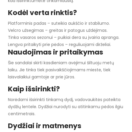
kad išsirinktumėte tinkamiausią.
Kodėl verta rinktis?
Platforminis padas – suteikia aukščio ir stabilumo.
Velcro užsegimas – greitas ir patogus uždėjimas.
Tinka vasaros sezonui – puikiai dera su įvairia apranga.
Lengva pritaikyti prie pėdos – reguliuojami dirželiai.
Naudojimas ir pritaikymas
Šie sandalai skirti kasdieniam avėjimui šiltuoju metų
laiku. Jie tinka tiek pasivaikščiojimams mieste, tiek
laisvalaikiui gamtoje ar prie jūros.
Kaip išsirinkti?
Norėdami išsirinkti tinkamą dydį, vadovaukitės pateikta
dydžių lentele. Dydžiai nurodyti su atitinkamu pėdos ilgiu
centimetrais.
Dydžiai ir matmenys