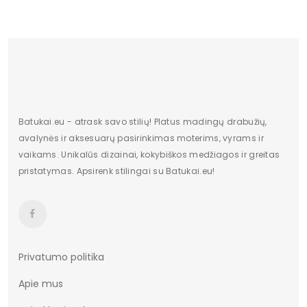
Bendras svoris gramais
624
pado medžiaga
Putos
Kilmės šalis
Chiny
Sezonas
pavasaris Vasara
Papildomos funkcijos
Nėra
Batukai.eu - atrask savo stilių! Platus madingų drabužių,
avalynės ir aksesuarų pasirinkimas moterims, vyrams ir
Bato priekis
Nėra
vaikams. Unikalūs dizainai, kokybiškos medžiagos ir greitas
pristatymas. Apsirenk stilingai su Batukai.eu!
Originali gamintojo pakuotė
Folija
Dominuojantis raštas
Be rašto
Privatumo politika
Apie mus