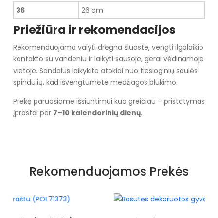
36
26 cm
Priežiūra ir rekomendacijos
Rekomenduojama valyti drėgna šluoste, vengti ilgalaikio
kontakto su vandeniu ir laikyti sausoje, gerai vėdinamoje
vietoje. Sandalus laikykite atokiai nuo tiesioginių saulės
spindulių, kad išvengtumėte medžiagos blukimo.
Prekę paruošiame išsiuntimui kuo greičiau – pristatymas
įprastai per
7–10 kalendorinių dienų
.
Specifikacija
Spalva
Juoda
Rekomenduojamos Prekės
Pado spalva
juodas
Užsegimas
Velcro