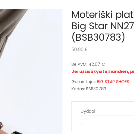
Moteriški pla
Big Star NN2
(BSB30783)
50.90 €
Be PVM: 42.07 €
Jei užsisakysite šiandien, p
Gamintojas
BIG STAR SHOES
Kodas: BSB30783
Dydžiai