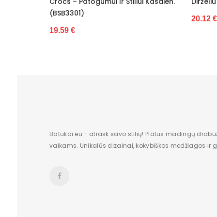
Ir Stiliui Kasdien.
Dirželiu Ideal Shoes (BSB3303)
Originali gamintojo pakuotė
20.12 €
Dominuojantis raštas
pado medžiaga
Bato priekis
Sezonas
ilgis centimetrais
Batukai.eu - atrask savo stilių! Platus madingų drabu
Aukštis centimetrais
vaikams. Unikalūs dizainai, kokybiškos medžiagos ir gr
plotis centimetrais
Pakuotės būklė
Papildomos funkcijos
Kilmės šalis