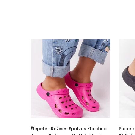
Spalva
Pado spalva
Užsegimas
Išorinė medžiaga
Vidus
Kulno tipas
Platforma / padas
Pamušalas
Kategorija
Būklė
palvos Klasikiniai
Šlepetės Juodos Ventiliuojamos Su
Pašiltinimo tipas