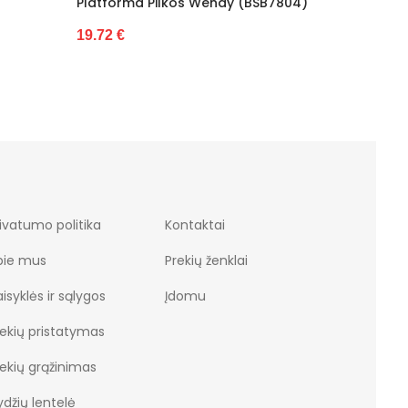
endy (BSB7804)
Tamsiai Rožinė (BSB9968)
S
25.65 €
2
sara
ivatumo politika
Kontaktai
pie mus
Prekių ženklai
isyklės ir sąlygos
Įdomu
rekių pristatymas
rekių grąžinimas
džių lentelė