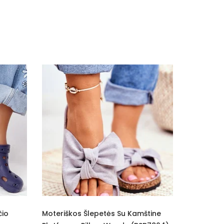
 Su Kamštine
Moteriški Šlepetės Su Kailiu Panda
Š