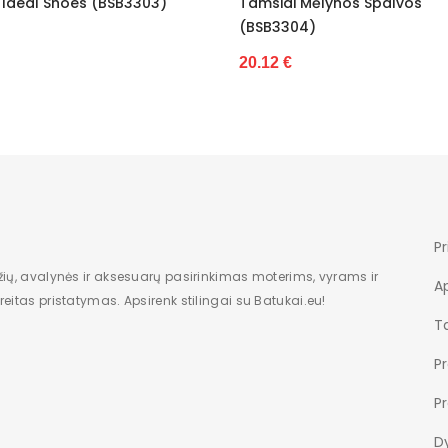
Tamsiai Mėlynos Spalvos
Platforma Pilkos W
(BSB3304)
dėžė
19.72 €
20.12 €
Be rašto
Guma
Nėra
pavasaris Va
27
Pr
žių, avalynės ir aksesuarų pasirinkimas moterims, vyrams ir
6
A
eitas pristatymas. Apsirenk stilingai su Batukai.eu!
26
Ta
P
Originalus
P
Nėra
Dy
Chiny