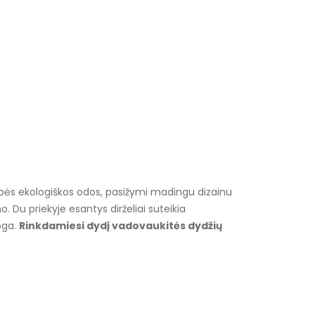
kybės ekologiškos odos, pasižymi madingu dizainu
 Du priekyje esantys dirželiai suteikia
oga.
Rinkdamiesi dydį vadovaukitės dydžių