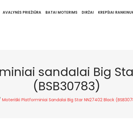
AVALYNĖS PRIEŽIŪRA
BATAI MOTERIMS
DIRŽAI
KREPŠIAI RANKINUK
rminiai sandalai Big S
(BSB30783)
/
Moteriški Platforminiai Sandalai Big Star NN27402 Black (BSB30