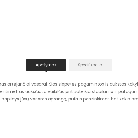
Apašymas
Specifikacija
kimas artėjančiai vasarai. Šios šlepetės pagamintos iš aukštos ko
entimetrus aukščio, o vaikščiojant suteikia stabilumo ir patogumo.
iai papildys jūsų vasaros aprangą, puikus pasirinkimas bet kokia pr