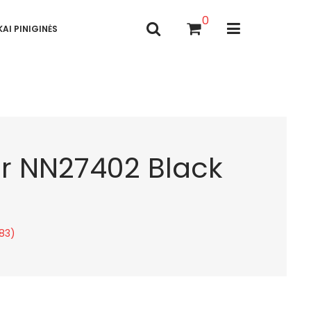
0
AI PINIGINĖS
tar NN27402 Black
783)