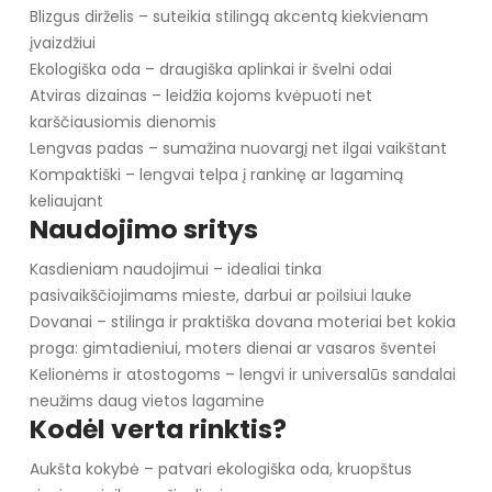
Blizgus dirželis – suteikia stilingą akcentą kiekvienam
įvaizdžiui
Ekologiška oda – draugiška aplinkai ir švelni odai
Atviras dizainas – leidžia kojoms kvėpuoti net
karščiausiomis dienomis
Lengvas padas – sumažina nuovargį net ilgai vaikštant
Kompaktiški – lengvai telpa į rankinę ar lagaminą
keliaujant
Naudojimo sritys
Kasdieniam naudojimui – idealiai tinka
pasivaikščiojimams mieste, darbui ar poilsiui lauke
Dovanai – stilinga ir praktiška dovana moteriai bet kokia
proga: gimtadieniui, moters dienai ar vasaros šventei
Kelionėms ir atostogoms – lengvi ir universalūs sandalai
neužims daug vietos lagamine
Kodėl verta rinktis?
Aukšta kokybė – patvari ekologiška oda, kruopštus