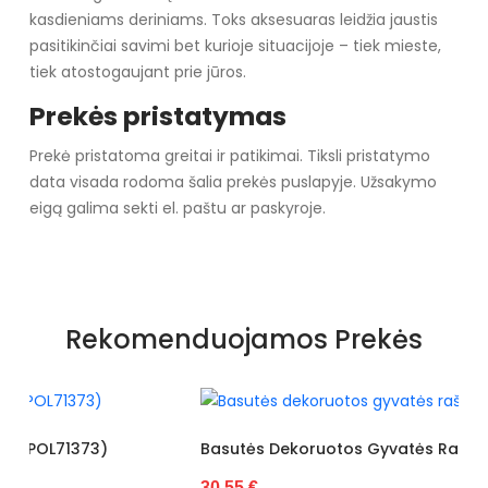
kasdieniams deriniams. Toks aksesuaras leidžia jaustis
pasitikinčiai savimi bet kurioje situacijoje – tiek mieste,
tiek atostogaujant prie jūros.
Prekės pristatymas
Prekė pristatoma greitai ir patikimai. Tiksli pristatymo
data visada rodoma šalia prekės puslapyje. Užsakymo
eigą galima sekti el. paštu ar paskyroje.
Specifikacija
Papildomos funkcijos
Nėra
Rekomenduojamos Prekės
Medžiaga
šlepetės
Kolekcija
Visiems sezonams
Spalva
mėlyna
Basutės Dekoruotos Gyvatės Raštu (POL71374)
30.55 €