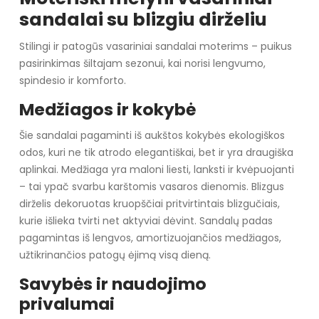
sandalai su blizgiu dirželiu
Stilingi ir patogūs vasariniai sandalai moterims – puikus
pasirinkimas šiltajam sezonui, kai norisi lengvumo,
spindesio ir komforto.
Medžiagos ir kokybė
Šie sandalai pagaminti iš aukštos kokybės ekologiškos
odos, kuri ne tik atrodo elegantiškai, bet ir yra draugiška
aplinkai. Medžiaga yra maloni liesti, lanksti ir kvėpuojanti
– tai ypač svarbu karštomis vasaros dienomis. Blizgus
dirželis dekoruotas kruopščiai pritvirtintais blizgučiais,
kurie išlieka tvirti net aktyviai dėvint. Sandalų padas
pagamintas iš lengvos, amortizuojančios medžiagos,
užtikrinančios patogų ėjimą visą dieną.
Savybės ir naudojimo
privalumai