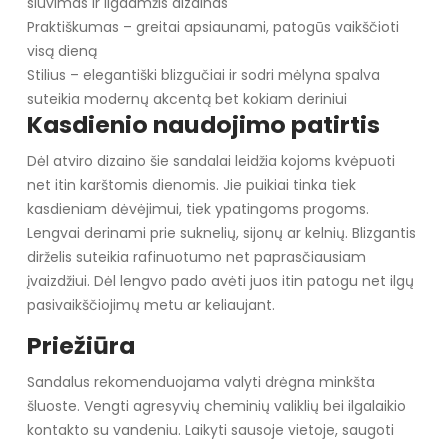
siuvimas ir ilgaamžis dizainas
Praktiškumas – greitai apsiaunami, patogūs vaikščioti
visą dieną
Stilius – elegantiški blizgučiai ir sodri mėlyna spalva
suteikia modernų akcentą bet kokiam deriniui
Kasdienio naudojimo patirtis
Dėl atviro dizaino šie sandalai leidžia kojoms kvėpuoti
net itin karštomis dienomis. Jie puikiai tinka tiek
kasdieniam dėvėjimui, tiek ypatingoms progoms.
Lengvai derinami prie suknelių, sijonų ar kelnių. Blizgantis
dirželis suteikia rafinuotumo net paprasčiausiam
įvaizdžiui. Dėl lengvo pado avėti juos itin patogu net ilgų
pasivaikščiojimų metu ar keliaujant.
Priežiūra
Sandalus rekomenduojama valyti drėgna minkšta
šluoste. Vengti agresyvių cheminių valiklių bei ilgalaikio
kontakto su vandeniu. Laikyti sausoje vietoje, saugoti