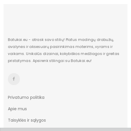
Kulno tipas
Plokščias kulnas
Batų aukštis
7
Kulno/platformos aukštis
1,5
Dominuojantis raštas
modelis
Batukai.eu - atrask savo stilių! Platus madingų drabužių,
avalynės ir aksesuarų pasirinkimas moterims, vyrams ir
Užsegimas
Sagtis
vaikams. Unikalūs dizainai, kokybiškos medžiagos ir greitas
pristatymas. Apsirenk stilingai su Batukai.eu!
Dydžiai
36-39
Vertimai
cze
Privatumo politika
Apie mus
Taisyklės ir sąlygos