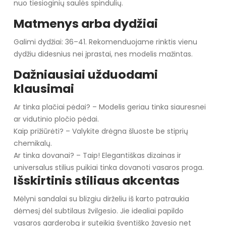
nuo tiesioginių saulės spindulių.
Matmenys arba dydžiai
Galimi dydžiai: 36–41. Rekomenduojame rinktis vienu
dydžiu didesnius nei įprastai, nes modelis mažintas.
Dažniausiai užduodami
klausimai
Ar tinka plačiai pėdai? – Modelis geriau tinka siauresnei
ar vidutinio pločio pėdai.
Kaip prižiūrėti? – Valykite drėgna šluoste be stiprių
chemikalų.
Ar tinka dovanai? – Taip! Elegantiškas dizainas ir
universalus stilius puikiai tinka dovanoti vasaros proga.
Išskirtinis stiliaus akcentas
Mėlyni sandalai su blizgiu dirželiu iš karto patraukia
dėmesį dėl subtilaus žvilgesio. Jie idealiai papildo
vasaros garderobą ir suteikia šventiško žavesio net