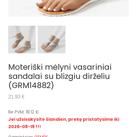
Moteriški mėlyni vasariniai
sandalai su blizgiu dirželiu
(GRM14882)
21.93 €
Be PVM: 18.12 €
Jei užsisakysite šiandien, prekę pristatysime iki
2026-08-19 !!!
Gamintojas
GEMRE