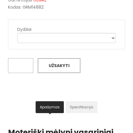
Kodas: GRM14882
Dydžiai
UŽSAKYTI
Apašymas
Specifikacija
Moteriški mėlyni vasariniai