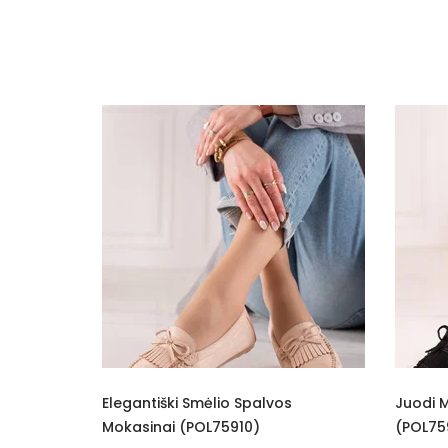
Spalva
Pado spalva
Užsegimas
Išorinė medžiaga
Vidus
Pamušalas
Pašiltinimo tipas
Kulno tipas
Bendras ilgis
Kategorija
alvos
Juodi Mokasinai Dekoruoti Kaspinu
Sti
Kulno aukštis
(POL75911)
Mo