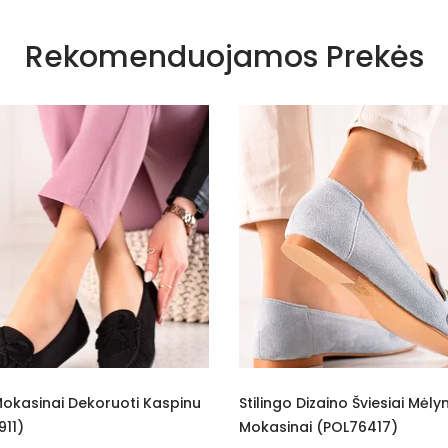
Tamsiai mėlynos spalvos atspalviai
Rekomenduojamos Prekės
melsvas
Įsispiriami
Ekologiška zomša
Eko oda
Nėra
Ne
Be kulno
5
Moterims
lingo Dizaino Šviesiai Mėlyni
Elegantiški Klasikinio Diz
0 - 3 cm
kasinai (POL76417)
Mokasinai (POL76949)