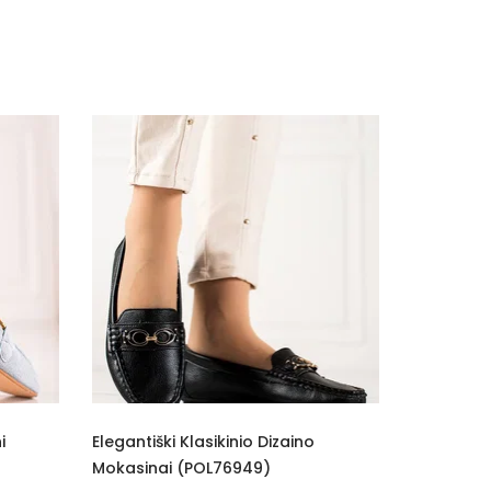
aino
Elegantiški Klasikinio Dizaino
Batel
Mokasinai VINCEZA (POL76950)
34.50