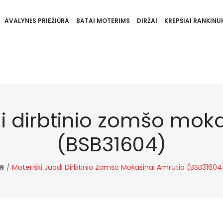
AVALYNĖS PRIEŽIŪRA
BATAI MOTERIMS
DIRŽAI
KREPŠIAI RANKINUK
di dirbtinio zomšo mok
(BSB31604)
/
Moteriški Juodi Dirbtinio Zomšo Mokasinai Amrutia (BSB31604