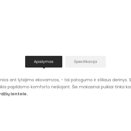
Apašymas
Specifikacija
lonios ant lytėjimo ekovamzos, - tai patogumo ir stiliaus derinys. 
eikia papildomo komforto nešiojant. Šie mokasinai puikiai tinka k
džių lentele.