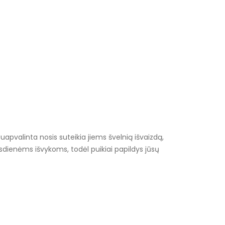
Suapvalinta nosis suteikia jiems švelnią išvaizdą,
asdienėms išvykoms, todėl puikiai papildys jūsų