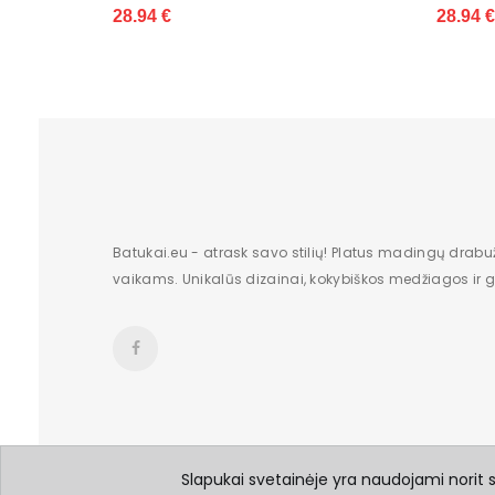
Būklė
28.94 €
38
ilgis centimetrais
Aukštis centimetrais
plotis centimetrais
Kilmės šalis
Originali gamintojo pakuotė
Batukai.eu - atrask savo stilių! Platus madingų drabu
vaikams. Unikalūs dizainai, kokybiškos medžiagos ir gr
Dominuojantis raštas
pado medžiaga
Papildomos funkcijos
Bato priekis
Bendras svoris gramais
Slapukai svetainėje yra naudojami norit su