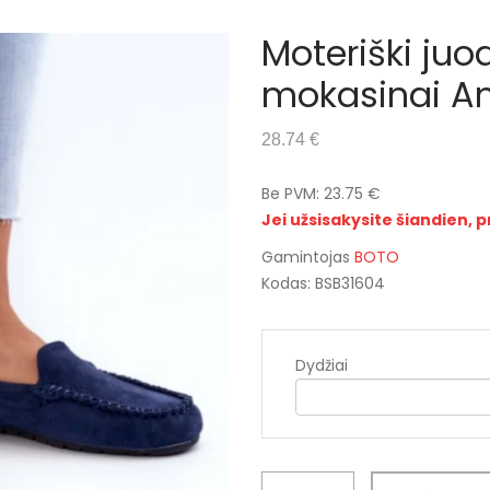
Moteriški juo
mokasinai Am
28.74 €
Be PVM: 23.75 €
Jei užsisakysite šiandien, p
Gamintojas
BOTO
Kodas: BSB31604
Dydžiai