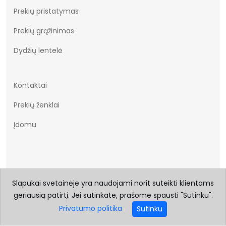
Prekių pristatymas
Prekių grąžinimas
Dydžių lentelė
Kontaktai
Prekių ženklai
Įdomu
Slapukai svetainėje yra naudojami norit suteikti klientams
geriausią patirtį. Jei sutinkate, prašome spausti "Sutinku".
© 2026 Visos teisės saugomos Batukai.eu
Privatumo politika
Sutinku