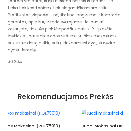
Loafers yra batai, kurie niekada neišeis iš mados. Jie
tinka tiek kasdieniam, tiek elegantiškesniam stiliui.
Profiliuotas vidpadis – neįtikėtino lengvumo ir komforto
garantas, apie kurį visada svajojame. Jei nuolat
keliaujate, rinkitės plokščiapadžius batus. Putplasčio
įdėklas su natūralios odos viršumi. Su šiais mokasinais
sukursite daug puikių stilių. Rinkdamiesi dydį, žiūrėkite
dydžių lentelę.
36 26,5
Specifikacija
Spalva
Žalios spalvos atspalviai
Rekomenduojamos Prekės
Užsegimas
Įsispiriami
Išorinė medžiaga
Ekologiška zomša
Vidus
Oda
)
Juodi Mokasinai Dekoruoti Kaspinu (POL75911)