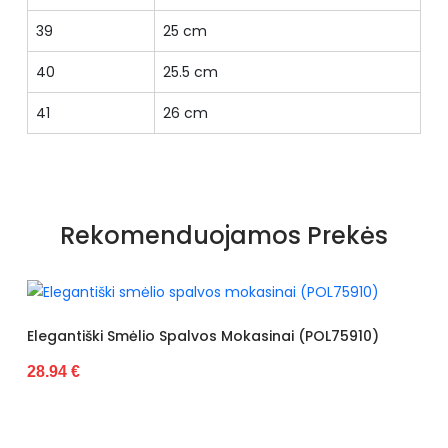
39
25 cm
40
25.5 cm
41
26 cm
Rekomenduojamos Prekės
alvos Mokasinai (POL75910)
Juodi Mokasinai Dekoruot
28.94 €