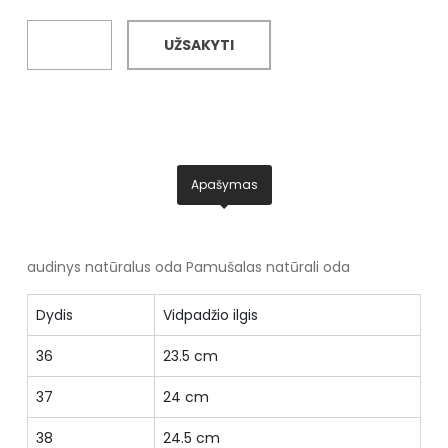
UŽSAKYTI
Apašymas
audinys natūralus oda
Pamušalas natūrali oda
Dydis
Vidpadžio ilgis
36
23.5 cm
37
24 cm
38
24.5 cm