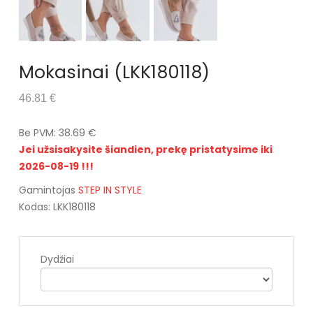
Mokasinai (LKK180118)
46.81 €
Be PVM: 38.69 €
Jei užsisakysite šiandien, prekę pristatysime iki
2026-08-19 !!!
Gamintojas
STEP IN STYLE
Kodas: LKK180118
Dydžiai