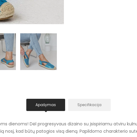
Apašymas
Specifikacija
s dienoms! Dėl progresyvaus dizaino su įsispiriamu atviru kulnu jos
lią nosį, kad būtų patogios visą dieną. Papildomo charakterio sute