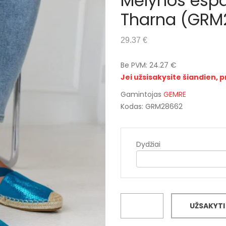
Mėlynos espad
Tharna (GRM
29.37 €
Be PVM: 24.27 €
Jei užsisakysite šiandien, p
Gamintojas
GEMRE
Kodas: GRM28662
Dydžiai
UŽSAKYTI