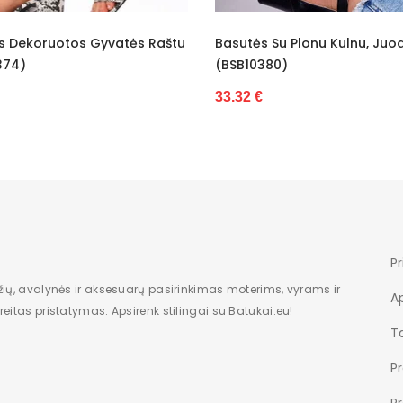
Dėžė
sutės Su Plonu Kulnu, Juodos
Aukštakulnės Basutės S
moteriška
SB10380)
Spalvos Lexi (BSB10382)
Plokščias kulnas
.32 €
34.68 €
metalinis
Nauja
Eko oda
10
Pr
2,5
žių, avalynės ir aksesuarų pasirinkimas moterims, vyrams ir
A
eitas pristatymas. Apsirenk stilingai su Batukai.eu!
Be rašto
Ta
Įsispiriami
P
P