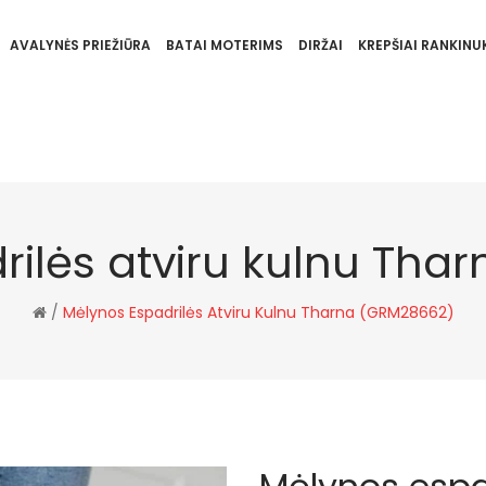
AVALYNĖS PRIEŽIŪRA
BATAI MOTERIMS
DIRŽAI
KREPŠIAI RANKINUK
rilės atviru kulnu Tha
/
Mėlynos Espadrilės Atviru Kulnu Tharna (GRM28662)