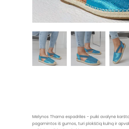
Mėlynos Tharna espadrilės - puiki avalynė karštom
pagamintos iš gumos, turi plokščią kulną ir apva