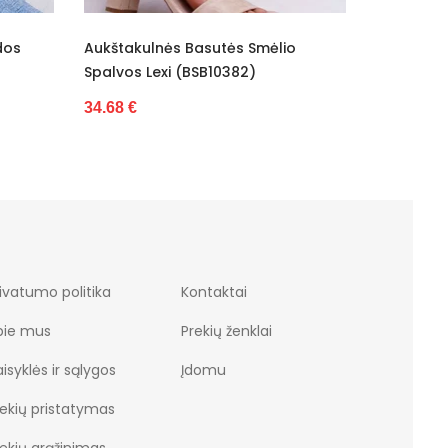
mėlio
Moteriškos Basutės Su Platforminiu
Basut
Padu, Smėlio Spalvos (BSB11174)
Macie
42.02 €
82.40
ivatumo politika
Kontaktai
pie mus
Prekių ženklai
isyklės ir sąlygos
Įdomu
rekių pristatymas
rekių grąžinimas