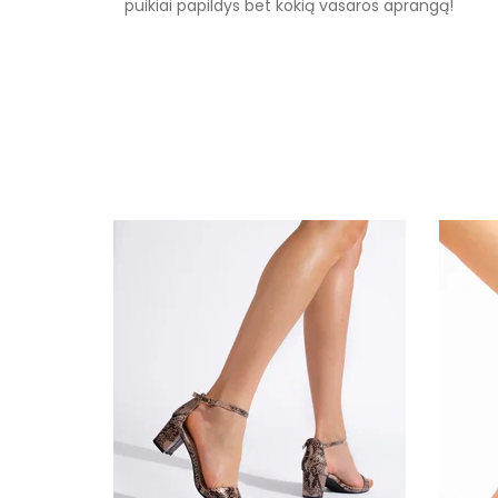
puikiai papildys bet kokią vasaros aprangą!
Specifikacija
Medžiaga
Kolekcija
Spalva
Pado spalva
Modelis
pado medžiaga
išorinė medžiaga
Bato priekis
Dydis