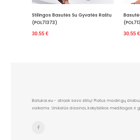
Originali gamintojo pakuotė
Gyvatės Raštu
Basutės Dekoruotos Gyvatės Raštu
Ba
Lytis
(POL71374)
(B
Kulno tipas
30.55 €
33
Papildomos funkcijos
Būklė
Vidpadžio medžiaga
Batų aukštis
Kulno/platformos aukštis
Batukai.eu - atrask savo stilių! Platus madingų drabu
vaikams. Unikalūs dizainai, kokybiškos medžiagos ir gr
Dominuojantis raštas
Užsegimas