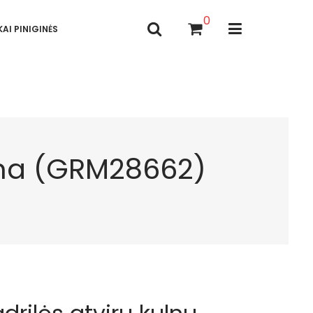
0
AI PINIGINĖS
rna (GRM28662)