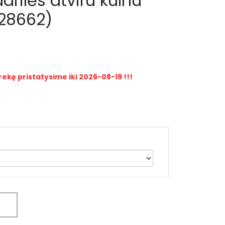
rilės atviru kulnu
28662)
rekę pristatysime iki 2026-08-19 !!!