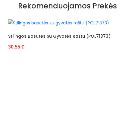
Rekomenduojamos Prekės
Kolekcija
Lato
Pado spalva
Juoda
Spalva
Balta
s Raštu (POL71373)
Basutės Dekoruotos Gyvatės R
30.55 €
Modelis
TW23091
išorinė medžiaga
Dirbtinė oda
Bato priekis
Nėra
Originali gamintojo pakuotė
Dėžė
Būklė
Nauja
Dominuojantis raštas
Be rašto
Užsegimas
Sagtis
Atspalvis
nėra