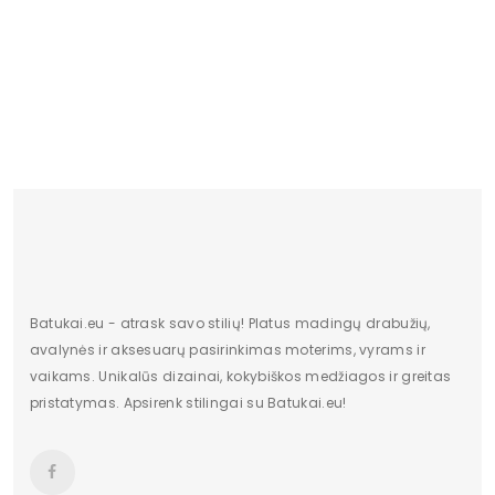
pado medžiaga
Plastmasinis
Papildoma spalva
nėra
Vidpadžio medžiaga
Eko oda
Lytis
moteriška
Kulno tipas
Kulnas
Kulno/platformos aukštis
7
Batukai.eu - atrask savo stilių! Platus madingų drabužių,
avalynės ir aksesuarų pasirinkimas moterims, vyrams ir
vaikams. Unikalūs dizainai, kokybiškos medžiagos ir greitas
pristatymas. Apsirenk stilingai su Batukai.eu!