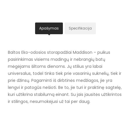
Apašymas
Specifikacija
Baltos Eko-odosios storapadžiai Maddison – puikus
pasirinkimas visiems madingų ir nebrangių batų
mėgėjams šiltoms dienoms. Jų stilius yra labai
universalus, todėl tinka tiek prie vasarinių suknelių, tiek ir
prie džinsų. Pagaminti iš dirbtinės medžiagos, jie yra
lengvi ir patogūs nešioti. Be to, jie turi ir praktinę sagtelę,
kuri užtikrina stabilumą einant. Su jais jausitės užtikrintos
ir stilingos, nesumokėjusi už tai per daug.
Specifikacija
Papildomos funkcijos
Nėra