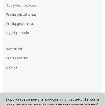
Taisyklės ir sąlygos
Prekių pristatymas
Prekių grąžinimas
Dydžių lentelė
Kontaktai
Prekių ženklai
Įdomu
Slapukai svetainėje yra naudojami norit suteikti klientams
© 2026 Visos teisės saugomos Batukai.eu