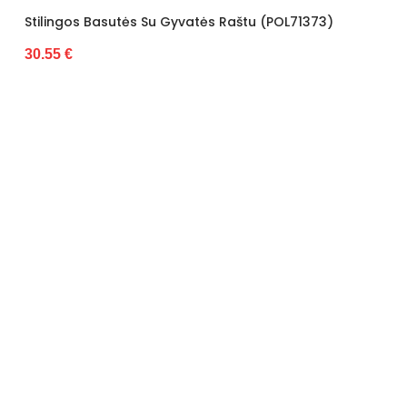
Spalva
Pilka
u Gyvatės Raštu (POL71373)
Basutės Dekoruotos Gy
30.55 €
Modelis
TW23091
išorinė medžiaga
Dirbtinė oda
Bato priekis
Nėra
Originali gamintojo pakuotė
Dėžė
Būklė
Nauja
Dominuojantis raštas
Be rašto
Užsegimas
Sagtis
Atspalvis
nėra
pado medžiaga
Plastmasinis
Papildoma spalva
nėra