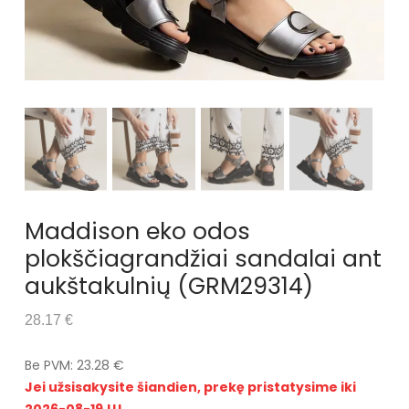
Maddison eko odos
plokščiagrandžiai sandalai ant
aukštakulnių (GRM29314)
28.17 €
Be PVM: 23.28 €
Jei užsisakysite šiandien, prekę pristatysime iki
2026-08-19 !!!