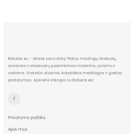
Vidpadžio medžiaga
Eko oda
Lytis
moteriška
Kulno tipas
Kulnas
Kulno/platformos aukštis
7
Batukai.eu - atrask savo stilių! Platus madingų drabužių,
avalynės ir aksesuarų pasirinkimas moterims, vyrams ir
vaikams. Unikalūs dizainai, kokybiškos medžiagos ir greitas
pristatymas. Apsirenk stilingai su Batukai.eu!
Privatumo politika
Apie mus