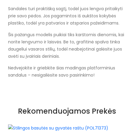
Sandales turi praktišką sagtį, todėl juos lengva pritaikyti
prie savo pėdos. Jos pagamintos iš aukštos kokybės
plastiko, todėl yra patvarios ir atsparios pažeidimams.
Šis pažangus modelis puikiai tiks karštomis dienomis, kai
norite lengvumo ir laisvės. Be to, grafitinė spalva tinka
daugeliui vasaros stilių, todėl neabejotinai galėsite juos
avėti su įvairiais deriniais.
Nedvejokite ir griebkite šias madingas platforminius
sandalus – nesigailėsite savo pasirinkimo!
Specifikacija
Papildomos funkcijos
Nėra
Rekomenduojamos Prekės
Kolekcija
Lato
Pado spalva
Juoda