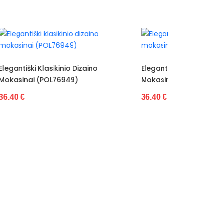
Bateliai 
Elegantiški Klasikinio Dizaino
34.50 €
Mokasinai VINCEZA (POL76950)
36.40 €