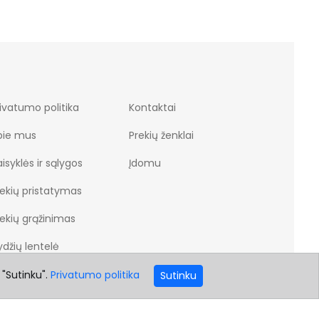
ivatumo politika
Kontaktai
pie mus
Prekių ženklai
isyklės ir sąlygos
Įdomu
rekių pristatymas
rekių grąžinimas
džių lentelė
 "Sutinku".
Privatumo politika
Sutinku
o