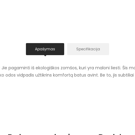
Apašymas
Specifikacija
 Jie pagaminti iš ekologiškos zomšos, kuri yra maloni liesti. Šis mo
 odos vidpadis užtikrins komfortą batus avint. Be to, jis subtili
Mėlynos spalvos atspalv