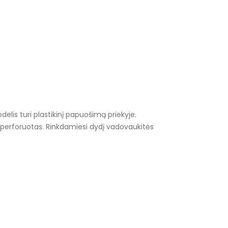
delis turi plastikinį papuošimą priekyje.
ai perforuotas. Rinkdamiesi dydį vadovaukitės
iai