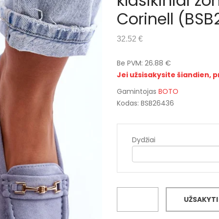
klasikiniai zo
Corinell (BS
32.52 €
Be PVM: 26.88 €
Jei užsisakysite šiandien, p
Gamintojas
BOTO
Kodas: BSB26436
Dydžiai
UŽSAKYTI