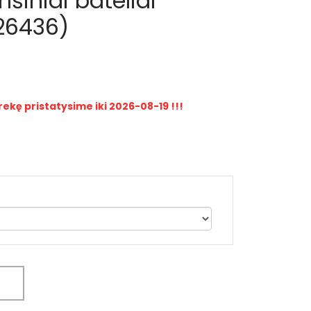
mšiniai bateliai
B26436)
rekę pristatysime iki 2026-08-19 !!!