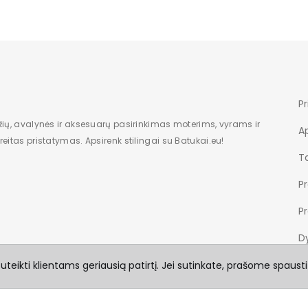
Nauja
28
10
13
Pr
Ne
žių, avalynės ir aksesuarų pasirinkimas moterims, vyrams ir
A
eitas pristatymas. Apsirenk stilingai su Batukai.eu!
dėžė
Ta
Be rašto
P
Plastmasinis
P
kvadratinis
Dy
Nėra
teikti klientams geriausią patirtį. Jei sutinkate, prašome spausti
Pavasaris Vasara Rudu