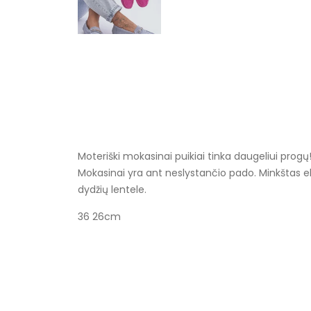
Moteriški mokasinai puikiai tinka daugeliui progų!
Mokasinai yra ant neslystančio pado. Minkštas eko
dydžių lentele.
36 26cm
Specifikacija
Spalva