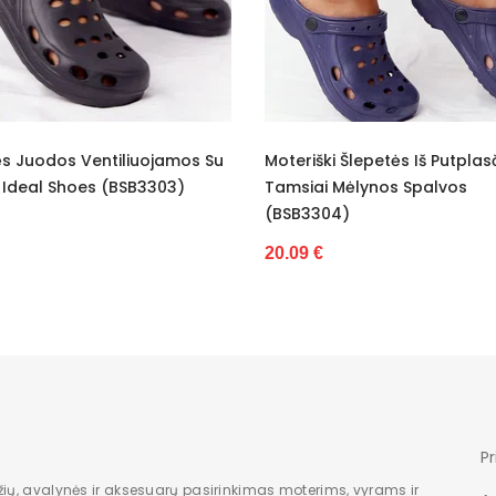
4,5 cm
Rekomenduojame rinktis mažesnį dydį
Moterims
mos Su
Moteriški Šlepetės Iš Putplasčio
Moteriško
-
)
Tamsiai Mėlynos Spalvos
Platforma
(BSB3304)
Nauja
19.72 €
20.09 €
Pr
žių, avalynės ir aksesuarų pasirinkimas moterims, vyrams ir