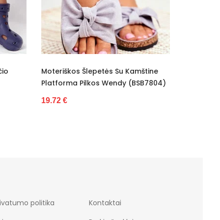
s Šlepetės Su Kamštine
Moteriški Šlepetės Su Kailiu Pan
 Pilkos Wendy (BSB7804)
Tamsiai Rožinė (BSB9968)
25.63 €
ivatumo politika
Kontaktai