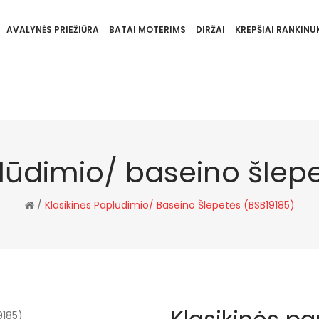
AVALYNĖS PRIEŽIŪRA
BATAI MOTERIMS
DIRŽAI
KREPŠIAI RANKINUK
lūdimio/ baseino šlep
/
Klasikinės Paplūdimio/ Baseino Šlepetės (BSB19185)