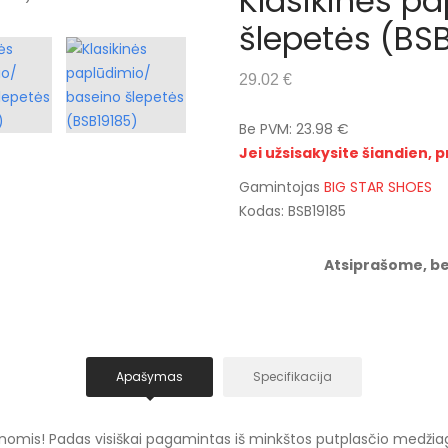
Klasikinės p
šlepetės (BS
29.02 €
Be PVM: 23.98 €
Jei užsisakysite šiandien, p
Gamintojas
BIG STAR SHOES
Kodas: BSB19185
Atsiprašome, be
Apašymas
Specifikacija
mis! Padas visiškai pagamintas iš minkštos putplasčio medžiagos.