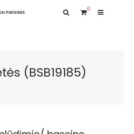
0
AI PINIGINĖS
etės (BSB19185)