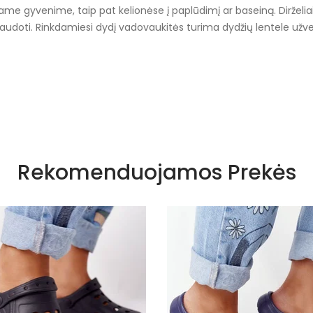
e gyvenime, taip pat kelionėse į paplūdimį ar baseiną. Dirželiai 
 naudoti. Rinkdamiesi dydį vadovaukitės turima dydžių lentele už
Tamsiai mėlynos spalvos atspalviai
Rekomenduojamos Prekės
Įsispiriami
Tekstilė
Porolonas
2,5 cm
Ne
Pleištas