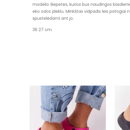
modelio šlepetės, kurios bus naudingos kasdieniam
eko odos įdėklu. Minkštas vidpadis leis patogiai
spustelėdami ant jo.
36 27 cm.
Specifikacija
Spalva
Užsegimas
Išorinė medžiaga
Vidus
Platforma / padas
Šiltas
Kulno tipas