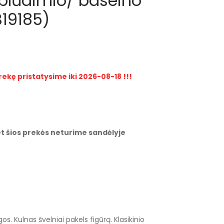
aplūdimio/ baseino
B19185)
rekę pristatysime iki 2026-08-18 !!!
t šios prekės neturime sandėlyje
 Kulnas švelniai pakels figūrą. Klasikinio