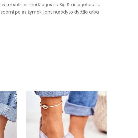
iš tekstilinės medžiagos su Big Star logotipu su
vesdami pelės žymeklį ant nurodyto dydžio arba