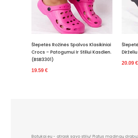
Kulno aukštis
Dydžiai
Kategorija
s Rožinės Spalvos Klasikiniai
Šlepetės Juodos Ventiliuoja
Valdiklis
Patogumui Ir Stiliui Kasdien.
Dirželiu Ideal Shoes (BSB3303
1)
Būklė
20.09 €
Batukai.eu - atrask savo stilių! Platus madingų drabu