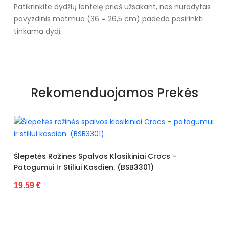
Patikrinkite dydžių lentelę prieš užsakant, nes nurodytas
pavyzdinis matmuo (36 = 26,5 cm) padeda pasirinkti
tinkamą dydį.
Specifikacija
Spalva
Rožiniai atspalviai
Rekomenduojamos Prekės
Dydžiai
Siūlome rinktis tokį dydį, kokį
dėvite
Užsegimas
Įsispiriami
Išorinė medžiaga
Ekologiška zomša
Šlepetės Rožinės Spalvos Klasikiniai Crocs –
Patogumui Ir Stiliui Kasdien. (BSB3301)
Vidus
Ekologiška zomša
19.59 €
Šiltas
Ne
Kulno tipas
platforma