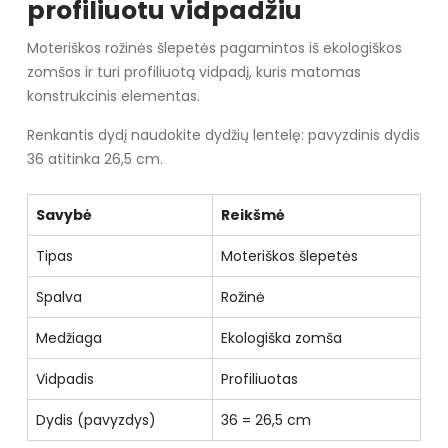
profiliuotu vidpadžiu
Moteriškos rožinės šlepetės pagamintos iš ekologiškos
zomšos ir turi profiliuotą vidpadį, kuris matomas
konstrukcinis elementas.
Renkantis dydį naudokite dydžių lentelę: pavyzdinis dydis
36 atitinka 26,5 cm.
Savybė
Reikšmė
Tipas
Moteriškos šlepetės
Spalva
Rožinė
Medžiaga
Ekologiška zomša
Vidpadis
Profiliuotas
Dydis (pavyzdys)
36 = 26,5 cm