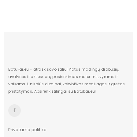
Medžiaga
tekstilės
Modelis
gyvūnas
Spalva
daugiaspalvis
Batukai.eu - atrask savo stilių! Platus madingų drabužių,
avalynės ir aksesuarų pasirinkimas moterims, vyrams ir
vaikams. Unikalūs dizainai, kokybiškos medžiagos ir greitas
pristatymas. Apsirenk stilingai su Batukai.eu!
Privatumo politika