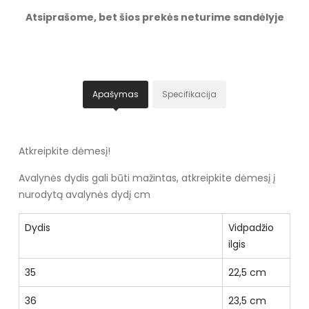
Atsiprašome, bet šios prekės neturime sandėlyje
Apašymas
Specifikacija
Atkreipkite dėmesį!
Avalynės dydis gali būti mažintas, atkreipkite dėmesį į
nurodytą avalynės dydį cm
Dydis
Vidpadžio
ilgis
35
22,5 cm
36
23,5 cm