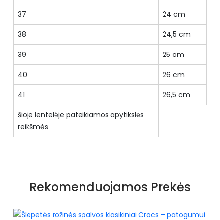
37
24 cm
38
24,5 cm
39
25 cm
40
26 cm
41
26,5 cm
šioje lentelėje pateikiamos apytikslės
reikšmės
Specifikacija
Priekio tipas
pilnas
Rekomenduojamos Prekės
Būklė
Nauja
Kulno aukštis
0cm - 3cm