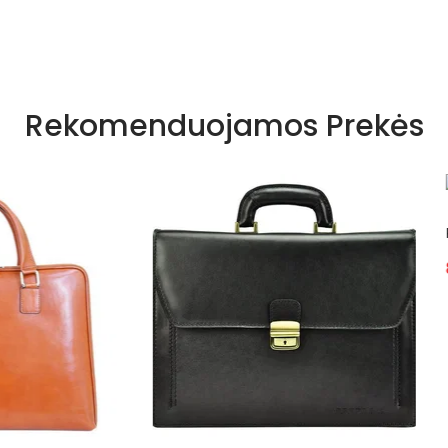
Rekomenduojamos Prekės
Portfelis Gregorio (GG168
82.28 €