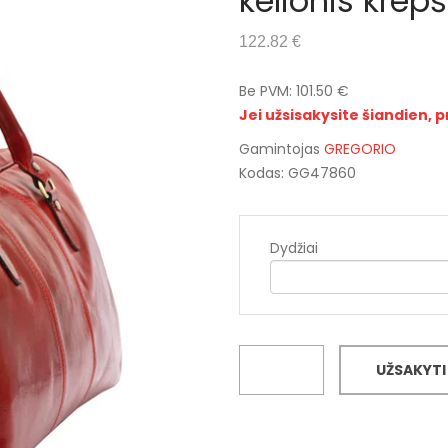
kelionis kre
122.82 €
Be PVM: 101.50 €
Jei užsisakysite šiandien, p
Gamintojas
GREGORIO
Kodas: GG47860
Dydžiai
UŽSAKYTI