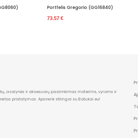
elis Gregorio (GG16840)
 €
Pr
žių, avalynės ir aksesuarų pasirinkimas moterims, vyrams ir
A
eitas pristatymas. Apsirenk stilingai su Batukai.eu!
Ta
P
P