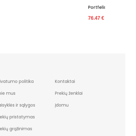
Portfelis Gregorio (GG16882)
Portfeli
76.47 €
88.09 €
ivatumo politika
Kontaktai
pie mus
Prekių ženklai
isyklės ir sąlygos
Įdomu
rekių pristatymas
rekių grąžinimas