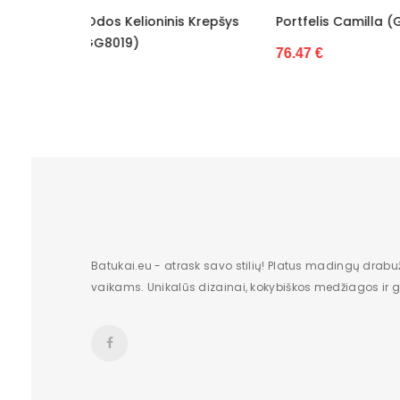
is Krepšys
Portfelis Camilla (GG8060)
Portf
76.47 €
73.57
Batukai.eu - atrask savo stilių! Platus madingų drabu
vaikams. Unikalūs dizainai, kokybiškos medžiagos ir gr