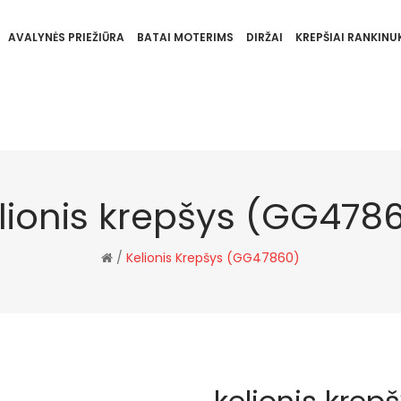
AVALYNĖS PRIEŽIŪRA
BATAI MOTERIMS
DIRŽAI
KREPŠIAI RANKINUK
lionis krepšys (GG478
/
Kelionis Krepšys (GG47860)