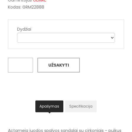
Kodas: GRM22888
Dydžiai
UŽSAKYTI
Apašymas
Specifikacija
Actameia juodos spalvos sandalai su cirkoniais - puikus