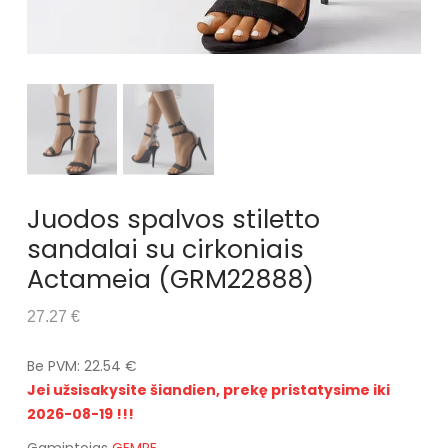
Juodos spalvos stiletto
sandalai su cirkoniais
Actameia (GRM22888)
27.27 €
Be PVM: 22.54 €
Jei užsisakysite šiandien, prekę pristatysime iki
2026-08-19 !!!
Gamintojas
GEMRE