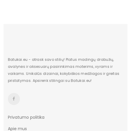
Atspalvis
Nėra
Papildoma spalva
Nėra
Originali gamintojo pakuotė
Dėžė
Aukštis
Aukšti
Kulno/platformos aukštis
11
Batukai.eu - atrask savo stilių! Platus madingų drabužių,
avalynės ir aksesuarų pasirinkimas moterims, vyrams ir
Dominuojantis raštas
Be rašto
vaikams. Unikalūs dizainai, kokybiškos medžiagos ir greitas
pristatymas. Apsirenk stilingai su Batukai.eu!
Užsegimas
Sagtis
Kulno tipas
Smeigtukas
Vertimai
cze
Privatumo politika
Apie mus