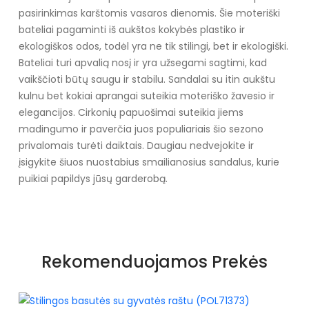
pasirinkimas karštomis vasaros dienomis. Šie moteriški
bateliai pagaminti iš aukštos kokybės plastiko ir
ekologiškos odos, todėl yra ne tik stilingi, bet ir ekologiški.
Bateliai turi apvalią nosį ir yra užsegami sagtimi, kad
vaikščioti būtų saugu ir stabilu. Sandalai su itin aukštu
kulnu bet kokiai aprangai suteikia moteriško žavesio ir
elegancijos. Cirkonių papuošimai suteikia jiems
madingumo ir paverčia juos populiariais šio sezono
privalomais turėti daiktais. Daugiau nedvejokite ir
įsigykite šiuos nuostabius smailianosius sandalus, kurie
puikiai papildys jūsų garderobą.
Specifikacija
Papildomos funkcijos
kalnų krištolas
Rekomenduojamos Prekės
Kolekcija
Visiems sezonams
Pado spalva
Juoda