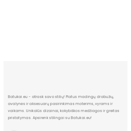
Lytis
Moterims
Kulno tipas
Stulpelis
Būklė
Nauja
Batų aukštis
15
Kulno/platformos aukštis
9
Dominuojantis raštas
Be rašto
Užsegimas
Įsispiriami
Vertimai
cze
Batukai.eu - atrask savo stilių! Platus madingų drabužių,
avalynės ir aksesuarų pasirinkimas moterims, vyrams ir
vaikams. Unikalūs dizainai, kokybiškos medžiagos ir greitas
pristatymas. Apsirenk stilingai su Batukai.eu!