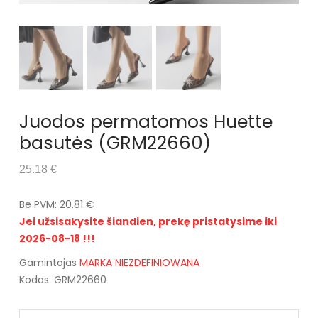
Juodos permatomos Huette
basutės (GRM22660)
25.18 €
Be PVM: 20.81 €
Jei užsisakysite šiandien, prekę pristatysime iki
2026-08-18 !!!
Gamintojas
MARKA NIEZDEFINIOWANA
Kodas: GRM22660