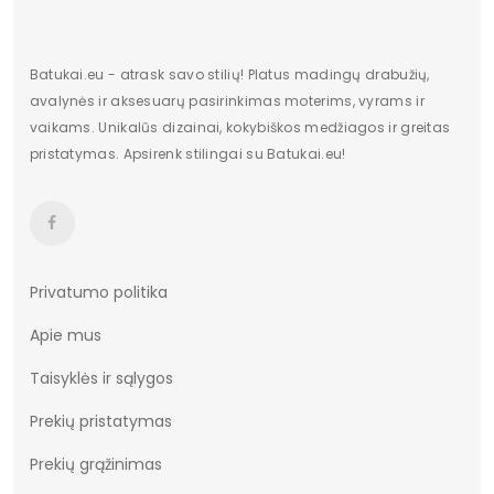
Dominuojantis raštas
Be rašto
Užsegimas
Sagtis
Batukai.eu - atrask savo stilių! Platus madingų drabužių,
avalynės ir aksesuarų pasirinkimas moterims, vyrams ir
Atspalvis
Nėra
vaikams. Unikalūs dizainai, kokybiškos medžiagos ir greitas
pristatymas. Apsirenk stilingai su Batukai.eu!
Vertimai
cze
Privatumo politika
Apie mus
Taisyklės ir sąlygos
Prekių pristatymas
Prekių grąžinimas