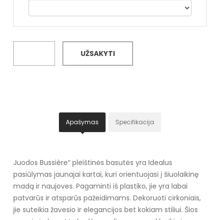
UŽSAKYTI
Apašymas
Specifikacija
Juodos Bussière“ pleištinės basutės yra Idealus
pasiūlymas jaunajai kartai, kuri orientuojasi į šiuolaikinę
madą ir naujoves. Pagaminti iš plastiko, jie yra labai
patvarūs ir atsparūs pažeidimams. Dekoruoti cirkoniais,
jie suteikia žavesio ir elegancijos bet kokiam stiliui. Šios