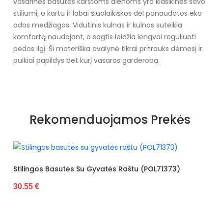
vasarinės basutės karštoms dienoms yra klasikinės savo
stiliumi, o kartu ir labai šiuolaikiškos dėl panaudotos eko
odos medžiagos. Vidutinis kulnas ir kulnas suteikia
komfortą naudojant, o sagtis leidžia lengvai reguliuoti
pėdos ilgį. Ši moteriška avalynė tikrai pritrauks dėmesį ir
puikiai papildys bet kurį vasaros garderobą.
Specifikacija
Papildomos funkcijos
kalnų krištolas
Rekomenduojamos Prekės
Medžiaga
Klasika
Kolekcija
Visiems sezonams
Spalva
Juoda
 Su Gyvatės Raštu (POL71373)
Basutės Dekoruotos 
30.55 €
Pado spalva
Baltas
Modelis
ZS-11