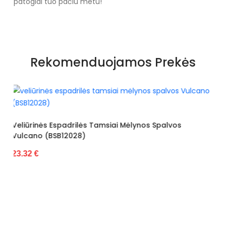
patogiai tuo pačiu metu!
Specifikacija
Papildomos funkcijos
brokatas
Rekomenduojamos Prekės
Kolekcija
Lato
Spalva
Juoda
Pado spalva
Ruda
Veliūrinės Espadrilės Juodos
siai Mėlynos Spalvos
25.87 €
Modelis
7478
pado medžiaga
Guma
išorinė medžiaga
Audinys
Bato priekis
Atviras
Dydis
Standartinis