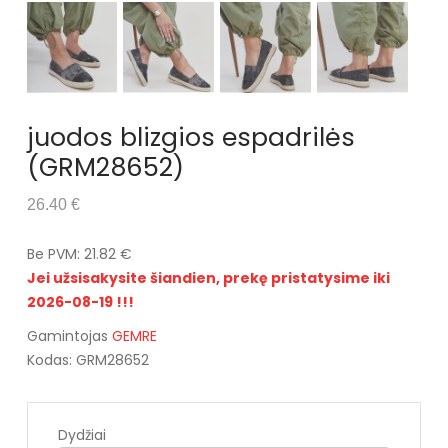
juodos blizgios espadrilės
(GRM28652)
26.40 €
Be PVM: 21.82 €
Jei užsisakysite šiandien, prekę pristatysime iki
2026-08-19 !!!
Gamintojas
GEMRE
Kodas: GRM28652
Dydžiai