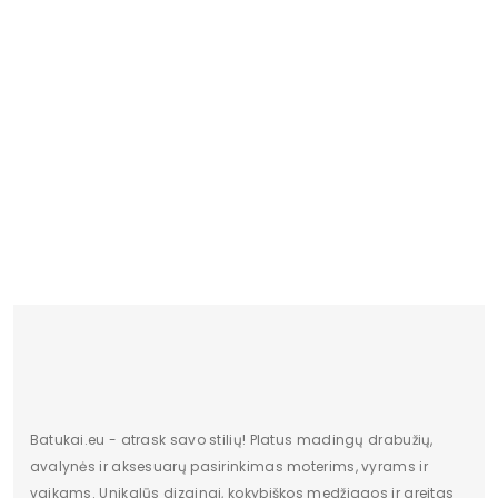
Pašiltinimas
Nėra
Originali gamintojo pakuotė
Dėžė
Lytis
moteriška
Būklė
Nauja
Aukštis
Žemas
Batų aukštis
7,5
Kulno/platformos aukštis
2
Dominuojantis raštas
Be rašto
Užsegimas
Įsispiriami
Batukai.eu - atrask savo stilių! Platus madingų drabužių,
avalynės ir aksesuarų pasirinkimas moterims, vyrams ir
vaikams. Unikalūs dizainai, kokybiškos medžiagos ir greitas