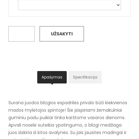
UŽSAKYTI
Apašymas
Specifikacija
Surana juodos blizgios espadrilės privalo būti kiekvienos
mados mylėtojos spintoje! Šie įsispiriami žemakulniai
guminiu padu puikiai tinka karštoms vasaros dienoms.
Apvali noselė suteikia ypatingumo, o blizgi medžiaga
juos išskiria iš kitos avalynės. Su jais jausitės madingai ir