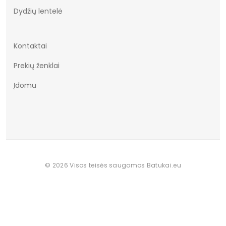
Dydžių lentelė
Išorinė medžiaga
natūrali oda 100%
Kategorija
Išpardavimas
Kontaktai
Prekių ženklai
Įdomu
© 2026 Visos teisės saugomos Batukai.eu