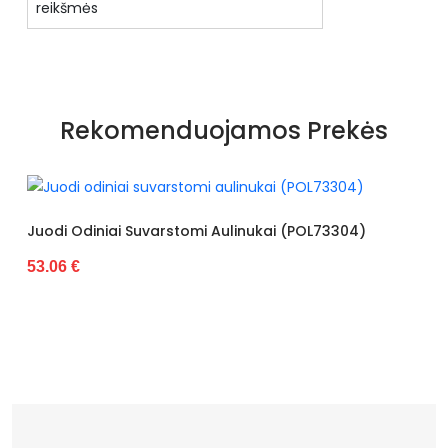
reikšmės
Specifikacija
Spalva
juodas
Rekomenduojamos Prekės
Priekio tipas
pilnas
Būklė
Nauja
Kulno aukštis
0cm - 3cm
iniai Suvarstomi Aulinukai (POL73304)
Juodi Aulin
67.81 €
Kulno tipas
ploksčias
Užsegimo tipas
suvarstoma
Pašiltinimas
tekstilės
Vidpadis
tekstilės
Apsiuvimas
apsiūta