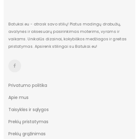
Padas
su protektoriumi
Skirti progai
kasdieninis
Batukai.eu - atrask savo stilių! Platus madingų drabužių,
avalynės ir aksesuarų pasirinkimas moterims, vyrams ir
Stilius
kasdienai
vaikams. Unikalūs dizainai, kokybiškos medžiagos ir greitas
pristatymas. Apsirenk stilingai su Batukai.eu!
Medžiaga
natūrali oda
Sezonas
ruduo/žiema
Lytis
moteriška
Aulo aukštis
11-12cm
Privatumo politika
Apie mus
Aulo plotis
22-24cm
Taisyklės ir sąlygos
Kulnas
2,5cm
Prekių pristatymas
Akcijos
2019-09-04|96h|0
Prekių grąžinimas
Vidinė medžiaga
tekstilė 100%