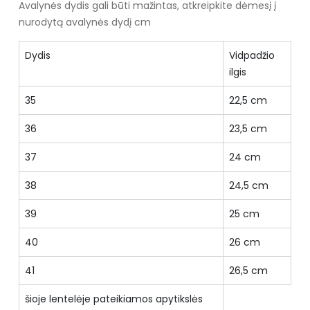
Avalynės dydis gali būti mažintas, atkreipkite dėmesį į
nurodytą avalynės dydį cm
Dydis
Vidpadžio
ilgis
35
22,5 cm
36
23,5 cm
37
24 cm
38
24,5 cm
39
25 cm
40
26 cm
41
26,5 cm
šioje lentelėje pateikiamos apytikslės