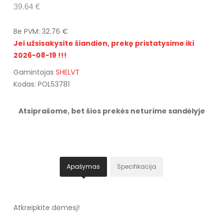
39.64 €
Be PVM: 32.76 €
Jei užsisakysite šiandien, prekę pristatysime iki
2026-08-19 !!!
Gamintojas
SHELVT
Kodas: POL53781
Atsiprašome, bet šios prekės neturime sandėlyje
Apašymas
Specifikacija
Atkreipkite dėmesį!