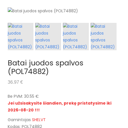
Batai juodos spalvos
(POL74882)
36.97 €
Be PVM: 30.55 €
Jei užsisakysite šiandien, prekę pristatysime iki
2026-08-20 !!!
Gamintojas
SHELVT
Kodas: POL74882