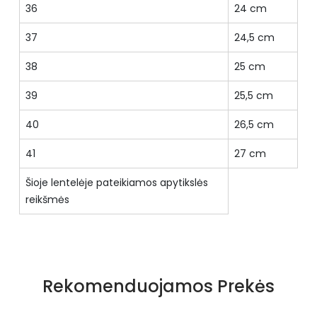
36
24 cm
37
24,5 cm
38
25 cm
39
25,5 cm
40
26,5 cm
41
27 cm
Šioje lentelėje pateikiamos apytikslės
reikšmės
Specifikacija
Priekio tipas
pilnas
Rekomenduojamos Prekės
Būklė
Nauja