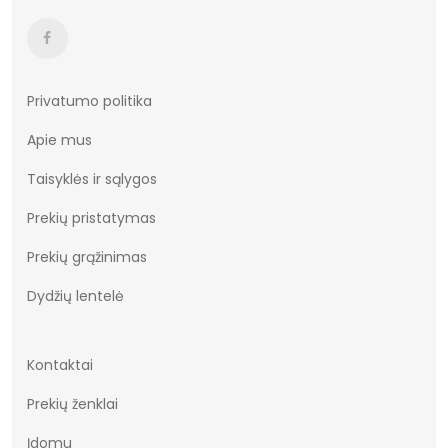
Aulo aukštis
13-14cm
Aulo plotis
22-24cm
Kulnas
4cm
Privatumo politika
Apie mus
Išorinė medžiaga
100% odos imitacija
Taisyklės ir sąlygos
Vidinė medžiaga
tekstilė 100%
Prekių pristatymas
Medžiaga
dirbtinė oda
Prekių grąžinimas
Spalva
juodas
Dydžių lentelė
Kontaktai
Prekių ženklai
Įdomu