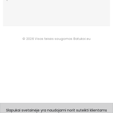
© 2026 Visos teisės saugomos Batukai.eu
Slapukai svetainėje yra naudojami norit suteikti klientams