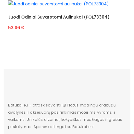
Kulno aukštis
3cm - 5cm
Kulno tipas
ploksčias
Juodi Odiniai Suvarstomi Aulinukai (POL73304)
53.06 €
Užsegimo tipas
užtrauktukas
Pašiltinimas
tekstilės
Vidpadis
dirbtinė oda
Apsiuvimas
apsiūta
Padas
su protektoriumi
Skirti progai
kasdieninis
Stilius
kasdienai
Batukai.eu - atrask savo stilių! Platus madingų drabužių,
avalynės ir aksesuarų pasirinkimas moterims, vyrams ir
Sezonas
ruduo/žiema
vaikams. Unikalūs dizainai, kokybiškos medžiagos ir greitas
pristatymas. Apsirenk stilingai su Batukai.eu!
Lytis
moteriška