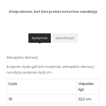
Atsiprašome, bet šios prekės neturime sandėlyje
Apašymas
Specifikacija
Atkreipkite dėmesį!
Avalynės dydis gali būti mažintas, atkreipkite dėmesį į
nurodytą avalynės dydį cm
Dydis
Vidpadžio
ilgis
35
22,5 cm