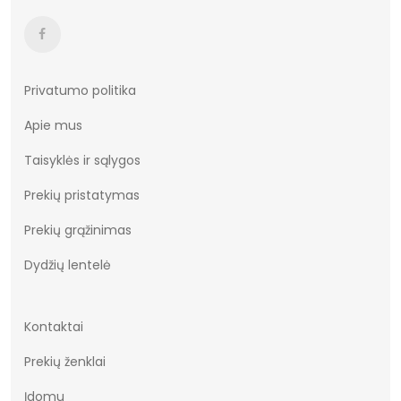
Kulnas
5,5cm
Aulo plotis
20-22cm
Aulo aukštis
17-18cm
Privatumo politika
Apie mus
Išorinė medžiaga
100% odos imitacija
Taisyklės ir sąlygos
Vidinė medžiaga
odos imitacija 50% tekstilė 50%
Prekių pristatymas
Modelis
dygsniuotas
Prekių grąžinimas
Spalva
juodas
Dydžių lentelė
Platforma
3,5cm
Medžiaga
dirbtinė oda
Kontaktai
Prekių ženklai
Įdomu