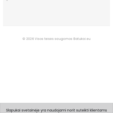
© 2026 Visos teisės saugomos Batukai.eu
Slapukai svetainėje yra naudojami norit suteikti klientams