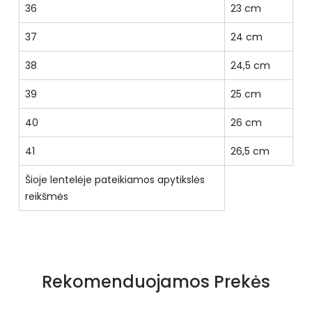
36
23 cm
37
24 cm
38
24,5 cm
39
25 cm
40
26 cm
41
26,5 cm
Šioje lentelėje pateikiamos apytikslės
reikšmės
Specifikacija
Priekio tipas
pilnas
Rekomenduojamos Prekės
Būklė
Nauja