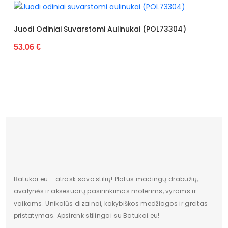
Kulno aukštis
5cm - 8cm
Kulno tipas
ploksčias
Juodi Odiniai Suvarstomi Aulinukai (POL73304)
53.06 €
Užsegimo tipas
užtrauktukas
Pašiltinimas
tekstilės
Vidpadis
dirbtinė oda
Apsiuvimas
apsiūta
Padas
pagamintas iš plastiko
Skirti progai
kasdieninis
Stilius
kasdienai
Batukai.eu - atrask savo stilių! Platus madingų drabužių,
avalynės ir aksesuarų pasirinkimas moterims, vyrams ir
Sezonas
ruduo/žiema
vaikams. Unikalūs dizainai, kokybiškos medžiagos ir greitas
pristatymas. Apsirenk stilingai su Batukai.eu!
Lytis
moteriška