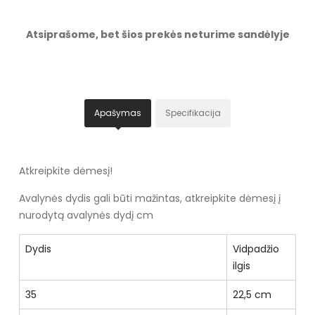
Atsiprašome, bet šios prekės neturime sandėlyje
Apašymas
Specifikacija
Atkreipkite dėmesį!
Avalynės dydis gali būti mažintas, atkreipkite dėmesį į
nurodytą avalynės dydį cm
Dydis
Vidpadžio
ilgis
35
22,5 cm