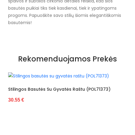
spalvos ir subtilios cirkonio detalės reiškia, kad šios
basutės puikiai tiks tiek kasdienai, tiek ir ypatingoms
progoms. Papuoškite savo stilių šiomis elegantiškomis
basutėmis!
Specifikacija
Papildomos funkcijos
kalnų krištolas
Rekomenduojamos Prekės
Kolekcija
Lato
Spalva
Juoda
Pado spalva
Smėlio spalvos
Gyvatės Raštu (POL71373)
Basutės Dekoruotos Gyva
30.55 €
Modelis
2J14-P3012-02
išorinė medžiaga
Ekologiška zomšinė
oda
Gamintojo spalvos
Juoda