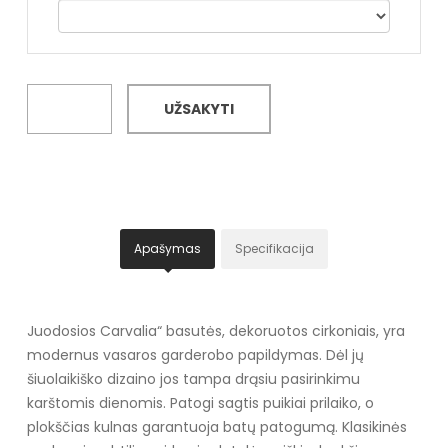
UŽSAKYTI
Apašymas
Specifikacija
Juodosios Carvalia“ basutės, dekoruotos cirkoniais, yra
modernus vasaros garderobo papildymas. Dėl jų
šiuolaikiško dizaino jos tampa drąsiu pasirinkimu
karštomis dienomis. Patogi sagtis puikiai prilaiko, o
plokščias kulnas garantuoja batų patogumą. Klasikinės