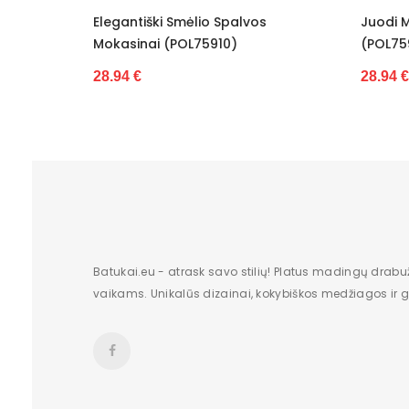
Spalvos
Juodi Mokasinai Dekoruoti Kaspinu
S
Dydis
0)
(POL75911)
M
Pašiltinimas
28.94 €
3
Originali gamintojo pakuotė
Lytis
Būklė
Aukštis
Batų aukštis
Batukai.eu - atrask savo stilių! Platus madingų drabu
vaikams. Unikalūs dizainai, kokybiškos medžiagos ir gr
Kulno/platformos aukštis
Dominuojantis raštas
Užsegimas