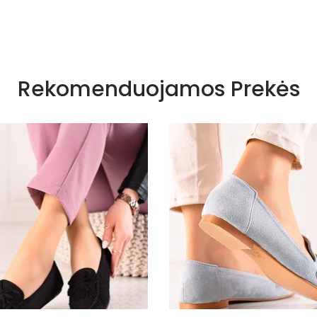
Nėra
Rekomenduojamos Prekės
Visiems s
juodas
Juoda
G0-56
Guma
Eko oda
Skóra ekol
Juoda
kvadratinis