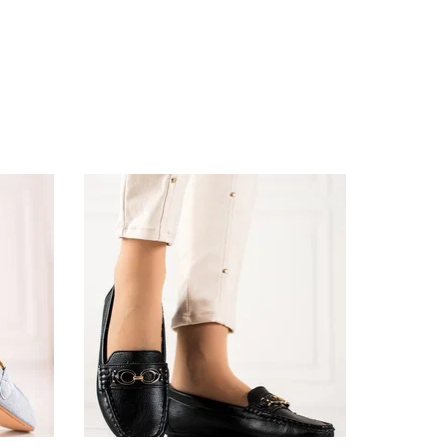
ezonams
ogiczna