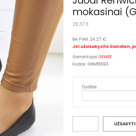
Juodi Renwic
mokasinai (
29.37 €
Be PVM: 24.27 €
Jei užsisakysite šiandien, p
Gamintojas
GEMRE
Kodas: GRM15693
Dydžiai
UŽSAKYTI