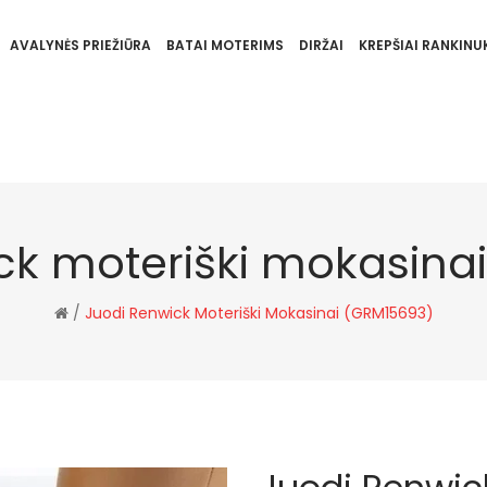
AVALYNĖS PRIEŽIŪRA
BATAI MOTERIMS
DIRŽAI
KREPŠIAI RANKINUK
ck moteriški mokasina
/
Juodi Renwick Moteriški Mokasinai (GRM15693)