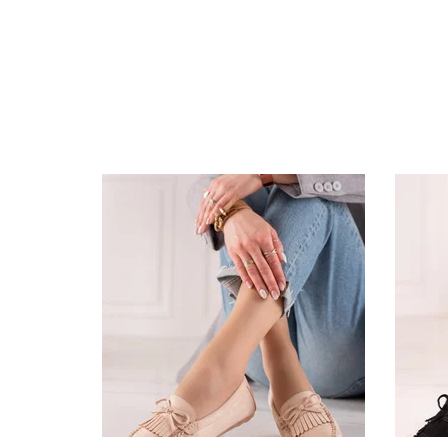
Specifikacija
Papildomos funkcijos
Kolekcija
Spalva
Pado spalva
Modelis
pado medžiaga
Vidpadžio medžiaga
Išorinė medžiaga
Gamintojo spalvos pavadinimas
Bato priekis