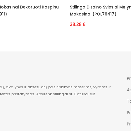
tilingo Dizaino Šviesiai Mėlyni
Elegantiški Klasikinio D
Mažesnis
okasinai (POL76417)
Mokasinai (POL76949)
Nėra
8.28 €
36.40 €
Dėžė
Moterims
Nauja
Žemas
Pr
6,5
žių, avalynės ir aksesuarų pasirinkimas moterims, vyrams ir
A
eitas pristatymas. Apsirenk stilingai su Batukai.eu!
1
Ta
modelis
P
įsispiriami
P