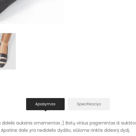
Apašymas
Specifikacija
 didelis auksinis ornamentas ;) Batų viršus pagamintas iš aukštos
 Apatinė dalis yra nedidelio dydžio, siūlome rinktis didesnį dydį.