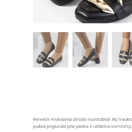
Renwick mokasinai atrodo nuostabiai! Akį traukia
puikiai priglunda prie pėdos ir užtikrina komfortą.