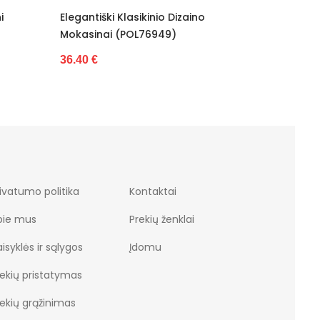
izaino
Elegantiški Klasikinio Dizaino
Bat
Mokasinai VINCEZA (POL76950)
34.
36.40 €
ivatumo politika
Kontaktai
pie mus
Prekių ženklai
isyklės ir sąlygos
Įdomu
rekių pristatymas
rekių grąžinimas