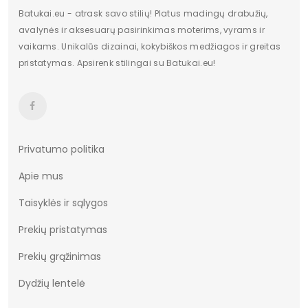
Dominuojantis raštas
Be rašto
Batukai.eu - atrask savo stilių! Platus madingų drabužių,
avalynės ir aksesuarų pasirinkimas moterims, vyrams ir
Užsegimas
Įsispiriami
vaikams. Unikalūs dizainai, kokybiškos medžiagos ir greitas
pristatymas. Apsirenk stilingai su Batukai.eu!
Dydžiai
36-41
Vertimai
cze
Privatumo politika
Apie mus
Taisyklės ir sąlygos
Prekių pristatymas
Prekių grąžinimas
Dydžių lentelė