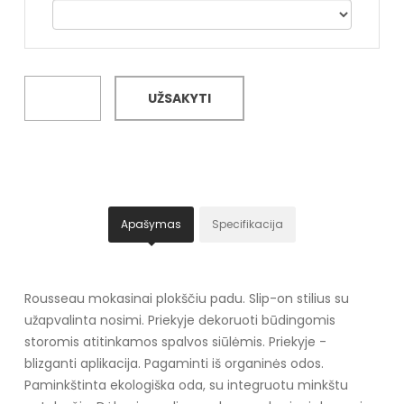
UŽSAKYTI
Apašymas
Specifikacija
Rousseau mokasinai plokščiu padu. Slip-on stilius su
užapvalinta nosimi. Priekyje dekoruoti būdingomis
storomis atitinkamos spalvos siūlėmis. Priekyje -
blizganti aplikacija. Pagaminti iš organinės odos.
Paminkštinta ekologiška oda, su integruotu minkštu