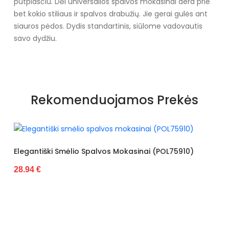
putplasčiu. Dėl universalios spalvos mokasinai dera prie
bet kokio stiliaus ir spalvos drabužių. Jie gerai gulės ant
siauros pėdos. Dydis standartinis, siūlome vadovautis
savo dydžiu.
Specifikacija
Papildomos funkcijos
Nėra
Rekomenduojamos Prekės
Kolekcija
Visiems sezonams
Spalva
Juoda
Pado spalva
Juoda
tiški Smėlio Spalvos Mokasinai (POL75910)
Juodi Mok
€
28.94 €
Modelis
K205
pado medžiaga
Guma
Vidpadžio medžiaga
Eko oda