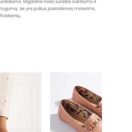
unikalumo. Migdolinė nosis suteikia subtilumo ir
r patogumą. Jie yra puikus pasirinkimas moterims,
icialesnių.
 oda