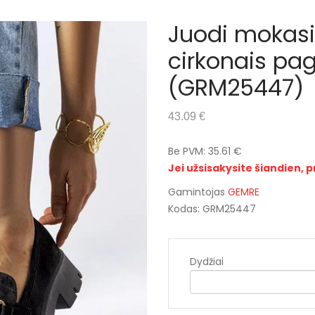
Juodi mokasin
cirkonais pag
(GRM25447)
43.09 €
Be PVM: 35.61 €
Jei užsisakysite šiandien, p
Gamintojas
GEMRE
Kodas: GRM25447
Dydžiai