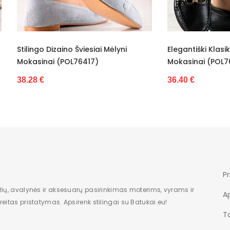
baltas
Standartinis
o Dizaino Šviesiai Mėlyni
Elegantiški Klasikinio Dizaino
Nėra
nai (POL76417)
Mokasinai (POL76949)
Dėžė
36.40 €
Moterims
Nauja
Žemas
5
Pr
Eko oda
žių, avalynės ir aksesuarų pasirinkimas moterims, vyrams ir
A
eitas pristatymas. Apsirenk stilingai su Batukai.eu!
Be rašto
Ta
Įsispiriami