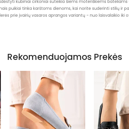
šdėstyti kubiniai cirkoniai suteikia šiems moteriškiems bateliams 
nais puikiai tinka karštoms dienoms, kai norite suderinti stilių i
s prie įvairių vasaros aprangos variantų - nuo laisvalaikio iki of
kalnų krištolas
Rekomenduojamos Prekės
Visiems sezonams
Juoda
Juoda
G1708
Guma
Ekologiška zomšinė
Juoda