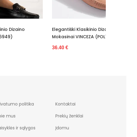
Elegantiški Klasikinio Dizaino
Bateliai 
Mokasinai VINCEZA (POL76950)
34.50 €
36.40 €
ivatumo politika
Kontaktai
pie mus
Prekių ženklai
isyklės ir sąlygos
Įdomu