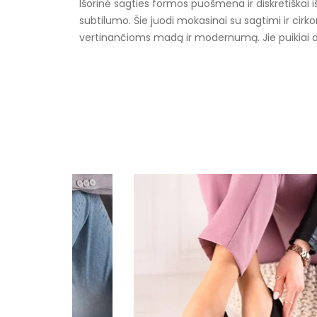
Išorinė sagties formos puošmena ir diskretiškai i
subtilumo. Šie juodi mokasinai su sagtimi ir cirko
vertinančioms madą ir modernumą. Jie puikiai derė
Specifikacija
Papildomos funkcijos
Kolekcija
Spalva
Pado spalva
Modelis
pado medžiaga
išorinė medžiaga
Gamintojo spalvos pavadinimas