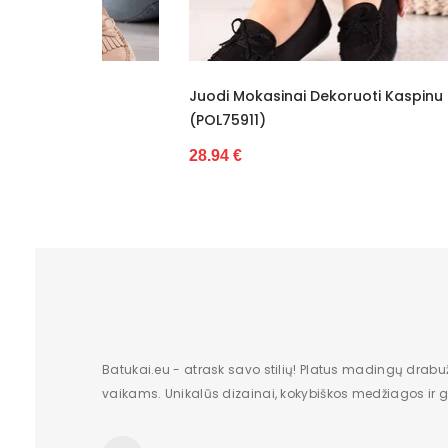
Bato priekis
Dydis
Juodi Mokasinai Dekoruoti Kaspinu
Stiling
Pašiltinimas
(POL75911)
Mokasi
Originali gamintojo pakuotė
28.94 €
38.28 €
Lytis
Būklė
Aukštis
Kulno/platformos aukštis
Vidpadžio medžiaga
Batukai.eu - atrask savo stilių! Platus madingų drabu
vaikams. Unikalūs dizainai, kokybiškos medžiagos ir gr
Dominuojantis raštas
Užsegimas