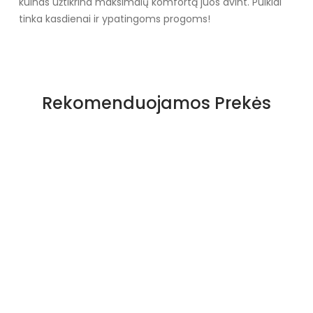
kulnas užtikrina maksimalų komfortą juos avint. Puikiai
tinka kasdienai ir ypatingoms progoms!
Specifikacija
Papildomos funkcijos
Nėra
Rekomenduojamos Prekės
Kolekcija
Pavasaris Vasara
Spalva
Juoda
Pado spalva
Juoda
Juodi Mokasinai De
28.94 €
Modelis
LCL-7
pado medžiaga
Guma
išorinė medžiaga
Dirbtinė oda
Gamintojo spalvos pavadinimas
Juoda