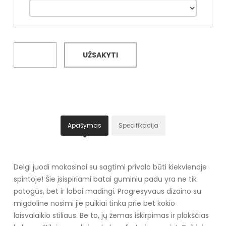
UŽSAKYTI
Apašymas
Specifikacija
Delgi juodi mokasinai su sagtimi privalo būti kiekvienoje
spintoje! Šie įsispiriami batai guminiu padu yra ne tik
patogūs, bet ir labai madingi. Progresyvaus dizaino su
migdoline nosimi jie puikiai tinka prie bet kokio
laisvalaikio stiliaus. Be to, jų žemas iškirpimas ir plokščias