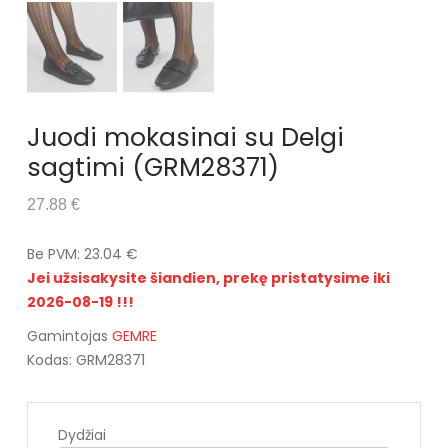
Juodi mokasinai su Delgi
sagtimi (GRM28371)
27.88 €
Be PVM: 23.04 €
Jei užsisakysite šiandien, prekę pristatysime iki
2026-08-19 !!!
Gamintojas
GEMRE
Kodas: GRM28371
Dydžiai