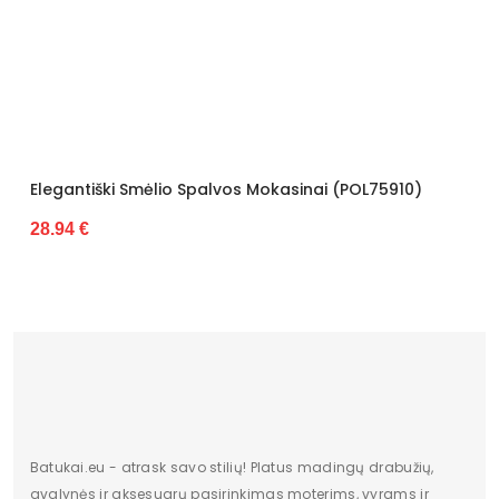
Bato priekis
baltas
Dydis
Standartinis
Pašiltinimas
Nėra
Originali gamintojo pakuotė
Dėžė
Lytis
moteriška
lio Spalvos Mokasinai (POL75910)
Būklė
Nauja
Aukštis
Žemas
Batų aukštis
7
Kulno/platformos aukštis
1
Dominuojantis raštas
Be rašto
Užsegimas
Įsispiriami
Batukai.eu - atrask savo stilių! Platus madingų drabužių,
avalynės ir aksesuarų pasirinkimas moterims, vyrams ir