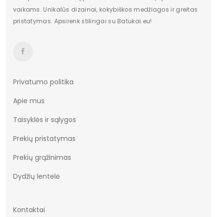
Vidpadžio medžiaga
Eko oda
vaikams. Unikalūs dizainai, kokybiškos medžiagos ir greitas
pristatymas. Apsirenk stilingai su Batukai.eu!
Privatumo politika
Apie mus
Taisyklės ir sąlygos
Prekių pristatymas
Prekių grąžinimas
Dydžių lentelė
Kontaktai