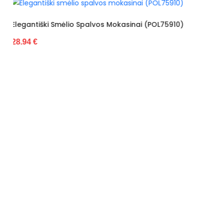
Spalva
Juoda
Pado spalva
Juoda
kasinai (POL75910)
Juodi Mokasinai Dekoruoti Kaspi
28.94 €
Modelis
H8-227
pado medžiaga
Guma
išorinė medžiaga
Ekologiška zomšinė
oda
Gamintojo spalvos
Juoda
pavadinimas
Bato priekis
kvadratinis
Dydis
Standartinis
Pašiltinimas
Nėra
Originali gamintojo pakuotė
Dėžė