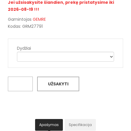
Jei užsisakysite šiandien, prekę pristatysime iki
2026-08-19 !!!
Gamintojas
GEMRE
Kodas: GRM27791
Dydžiai
UŽSAKYTI
Apašymas
Specifikacija