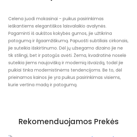
Celena juodi mokasinai - puikus pasirinkimas
ieškantiems elegantiškos laisvalaikio avalynės.
Pagaminti iš aukštos kokybės gumos, jie užtikrina
patogumą ir ilgaamžiškumą. Papuošti subtiliais cirkonais,
jie suteikia išskirtinumo. Dėl jų užsegamo dizaino jie ne
tik stilingi, bet ir patogūs avėti. Žema, kvadratinė noselė
suteikia jiems naujovišką ir modernią išvaizdą, todėl jie
puikiai tinka modernistinėms tendencijoms. Be to, dėl
prieinamos kainos jie yra puikus pasirinkimas visiems,
kurie vertina madą ir patogumą.
Specifikacija
Papildomos funkcijos
kalnų krištolas
Rekomenduojamos Prekės
Kolekcija
Vasara/pavasaris