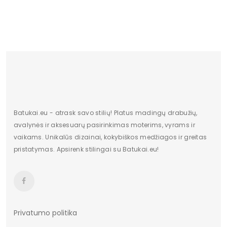
Lytis
moteriška
Būklė
Nauja
Aukštis
Žemas
Batų aukštis
7
Kulno/platformos aukštis
1,5
Dominuojantis raštas
Be rašto
Batukai.eu - atrask savo stilių! Platus madingų drabužių,
avalynės ir aksesuarų pasirinkimas moterims, vyrams ir
Vidpadžio medžiaga
fortepijonas
vaikams. Unikalūs dizainai, kokybiškos medžiagos ir greitas
pristatymas. Apsirenk stilingai su Batukai.eu!
Užsegimas
Įsispiriami
Privatumo politika