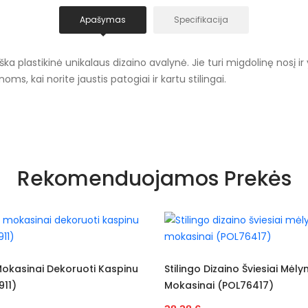
Apašymas
Specifikacija
 plastikinė unikalaus dizaino avalynė. Jie turi migdolinę nosį ir y
ms, kai norite jaustis patogiai ir kartu stilingai.
Nėra
Rekomenduojamos Prekės
Visiems s
Juoda
Juoda
DF882
Stilingo Dizaino Šviesiai Mėlyni
Elegantiški Klasikinio
Mokasinai (POL76417)
Mokasinai (POL76949
Plastmasini