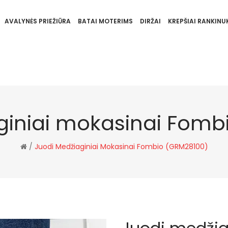
AVALYNĖS PRIEŽIŪRA
BATAI MOTERIMS
DIRŽAI
KREPŠIAI RANKINUK
giniai mokasinai Fomb
/
Juodi Medžiaginiai Mokasinai Fombio (GRM28100)