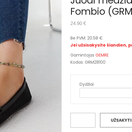
Juodi medžia
Fombio (GRM
24.90 €
Be PVM: 20.58 €
Jei užsisakysite šiandien, p
Gamintojas
GEMRE
Kodas: GRM28100
Dydžiai
UŽSAKYTI