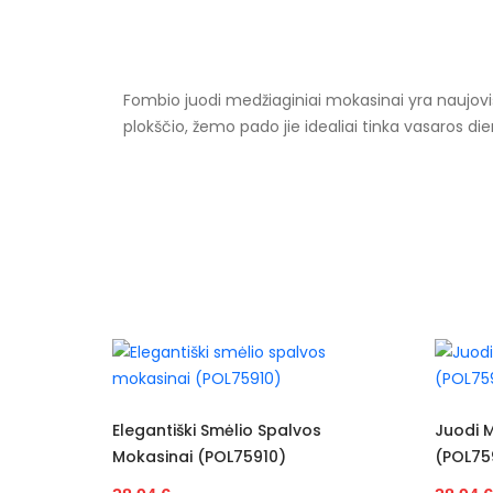
Fombio juodi medžiaginiai mokasinai yra naujoviška
plokščio, žemo pado jie idealiai tinka vasaros dieno
Specifikacija
Papildomos funkcijos
Kolekcija
Spalva
Pado spalva
Modelis
 Spalvos
Juodi Mokasinai Dekoruoti Kaspinu
10)
(POL75911)
pado medžiaga