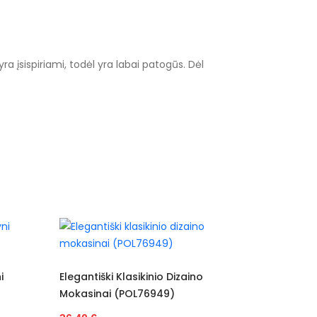
ra įsispiriami, todėl yra labai patogūs. Dėl
ezonams
Ba
 Dizaino
Elegantiški Klasikinio Dizaino
34
)
Mokasinai VINCEZA (POL76950)
s