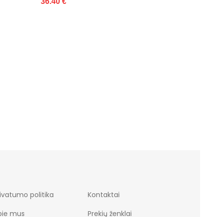
36.40 €
s
ivatumo politika
Kontaktai
pie mus
Prekių ženklai