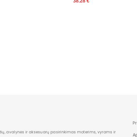
38.28 €
36.40 €
Audinys
Juoda
baltas
Standartini
Nėra
Dėžė
moteriška
Nauja
Žemas
7
Pr
1
žių, avalynės ir aksesuarų pasirinkimas moterims, vyrams ir
A