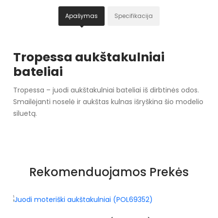
Apašymas
Specifikacija
Tropessa aukštakulniai
bateliai
Tropessa – juodi aukštakulniai bateliai iš dirbtinės odos.
Smailėjanti noselė ir aukštas kulnas išryškina šio modelio
siluetą.
Specifikacija
Spalva
Black
Rekomenduojamos Prekės
Pado spalva
czarny
Užsegimas
Slip-on