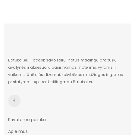
Bendras svoris gramais
793.33
Kilmės šalis
Chiny
Originali gamintojo pakuotė
pudełko
Dominuojantis raštas
Bez wzoru
pado medžiaga
tworzywo
Batukai.eu - atrask savo stilių! Platus madingų drabužių,
avalynės ir aksesuarų pasirinkimas moterims, vyrams ir
Bato priekis
Szpic
vaikams. Unikalūs dizainai, kokybiškos medžiagos ir greitas
pristatymas. Apsirenk stilingai su Batukai.eu!
Cechy dodatkowe
Brak
Przedział wysokości obcasa (cm)
8,5 - 10
Towar wprowadzony przed
Tak
13.12.2024
Privatumo politika
Apie mus