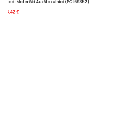
Išorinė medžiaga
Ecological suede
(POL69352)
Juodi Laisvalaikio Batai (POL70812
34.50 €
Insole material
Ecological
leather
Pašiltinimo tipas
No
Pamušalas
None
Kulno tipas
High Heel
Kulno aukštis
8,5
Kategorija
Women's
Būklė
Nowy
ilgis centimetrais
28
Aukštis centimetrais
10
plotis centimetrais
17