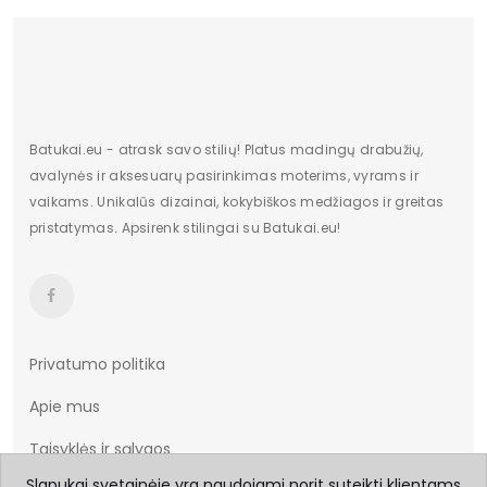
Batukai.eu - atrask savo stilių! Platus madingų drabužių,
avalynės ir aksesuarų pasirinkimas moterims, vyrams ir
vaikams. Unikalūs dizainai, kokybiškos medžiagos ir greitas
pristatymas. Apsirenk stilingai su Batukai.eu!
Privatumo politika
Apie mus
Taisyklės ir sąlygos
Slapukai svetainėje yra naudojami norit suteikti klientams