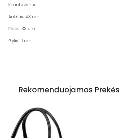
Išmatavimai:
Aukštis: 43 cm
Plotis: 33 cm
Gylis: 11 cm
Specifikacija
Medžiaga
Tikra oda
Rekomenduojamos Prekės
Spalva
Juoda
Būklė
Nauja
Lytis
Vyrams