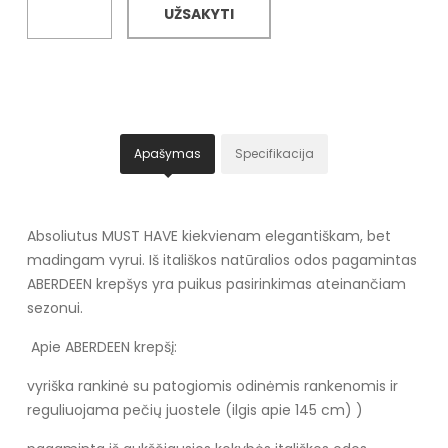
UŽSAKYTI
Apašymas
Specifikacija
Absoliutus MUST HAVE kiekvienam elegantiškam, bet
madingam vyrui. Iš itališkos natūralios odos pagamintas
ABERDEEN krepšys yra puikus pasirinkimas ateinančiam
sezonui.
Apie ABERDEEN krepšį:
vyriška rankinė su patogiomis odinėmis rankenomis ir
reguliuojama pečių juostele (ilgis apie 145 cm) )