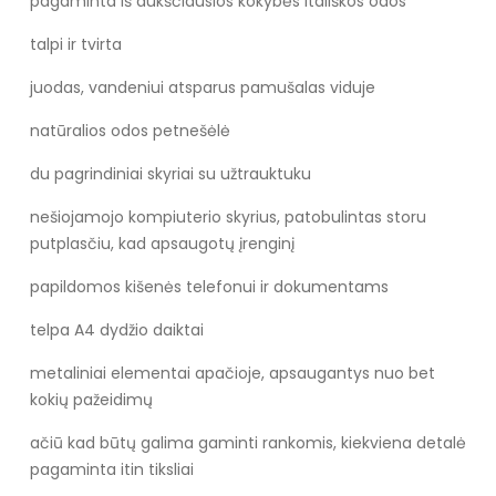
pagaminta iš aukščiausios kokybės itališkos odos
talpi ir tvirta
juodas, vandeniui atsparus pamušalas viduje
natūralios odos petnešėlė
du pagrindiniai skyriai su užtrauktuku
nešiojamojo kompiuterio skyrius, patobulintas storu
putplasčiu, kad apsaugotų įrenginį
papildomos kišenės telefonui ir dokumentams
telpa A4 dydžio daiktai
metaliniai elementai apačioje, apsaugantys nuo bet
kokių pažeidimų
ačiū kad būtų galima gaminti rankomis, kiekviena detalė
pagaminta itin tiksliai