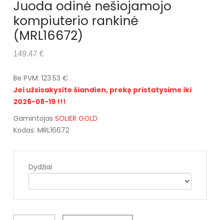
Juoda odinė nešiojamojo
kompiuterio rankinė
(MRL16672)
149.47 €
Be PVM: 123.53 €
Jei užsisakysite šiandien, prekę pristatysime iki
2026-08-19 !!!
Gamintojas
SOLIER GOLD
Kodas: MRL16672
Dydžiai