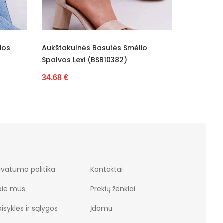
 Smėlio
Moteriškos Basutės Su Platforminiu
Bas
2)
Padu, Smėlio Spalvos (BSB11174)
Mac
42.02 €
82.
is
ivatumo politika
Kontaktai
ulnas
pie mus
Prekių ženklai
isyklės ir sąlygos
Įdomu