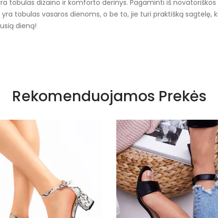
tobulas dizaino ir komforto derinys. Pagaminti iš novatoriškos s
yra tobulas vasaros dienoms, o be to, jie turi praktišką sagtelę, ku
ausią dieną!
Nėra
Rekomenduojamos Prekės
Lato
Baltas
Smėlio spa
TW23085
Dirbtinė o
Nėra
Dėžė