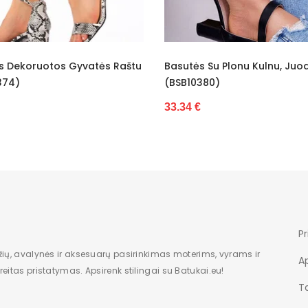
Nauja
Be rašto
asutės Su Plonu Kulnu, Juodos
Aukštakulnės Basutės
Sagtis
BSB10380)
Spalvos Lexi (BSB1038
nėra
3.34 €
34.68 €
Plastmasin
nėra
guma
moteriška
Pr
Plokščias k
žių, avalynės ir aksesuarų pasirinkimas moterims, vyrams ir
A
eitas pristatymas. Apsirenk stilingai su Batukai.eu!
3,5
Ta