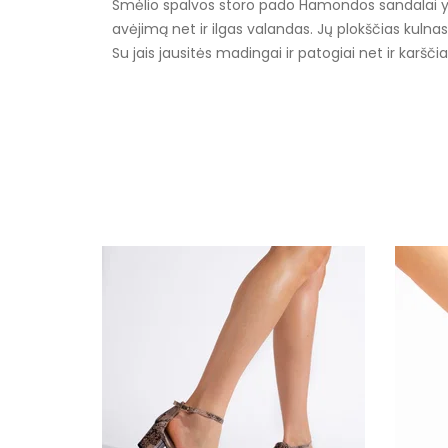
Smėlio spalvos storo pado Hamondos sandalai yra 
avėjimą net ir ilgas valandas. Jų plokščias kulnas 
Su jais jausitės madingai ir patogiai net ir karšči
Specifikacija
Papildomos funkcijos
Kolekcija
Pado spalva
Spalva
Modelis
išorinė medžiaga
Bato priekis
Originali gamintojo pakuotė