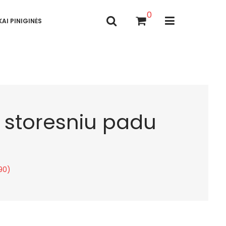
0
AI PINIGINĖS
 storesniu padu
90)