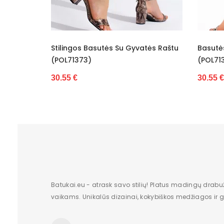
Būklė
Dominuojantis raštas
u Gyvatės Raštu
Basutės Dekoruotos Gyvatės Raštu
B
Užsegimas
(POL71374)
(
Atspalvis
30.55 €
3
pado medžiaga
Papildoma spalva
Vidpadžio medžiaga
Lytis
Kulno tipas
Batukai.eu - atrask savo stilių! Platus madingų drabu
vaikams. Unikalūs dizainai, kokybiškos medžiagos ir gr
Kulno/platformos aukštis