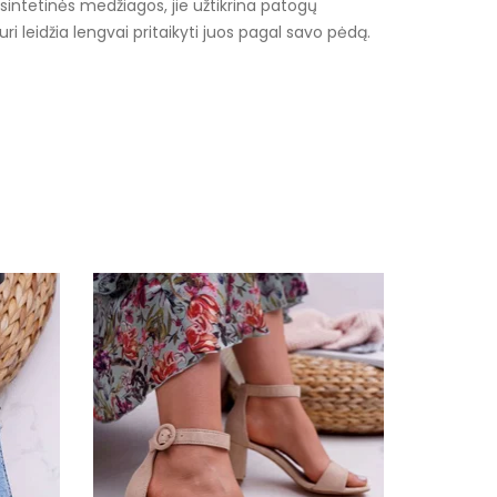
intetinės medžiagos, jie užtikrina patogų
ri leidžia lengvai pritaikyti juos pagal savo pėdą.
lvos
da