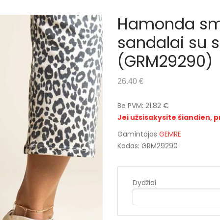
Hamonda smė
sandalai su 
(GRM29290)
26.40 €
Be PVM: 21.82 €
Jei užsisakysite šiandien, p
Gamintojas
GEMRE
Kodas: GRM29290
Dydžiai