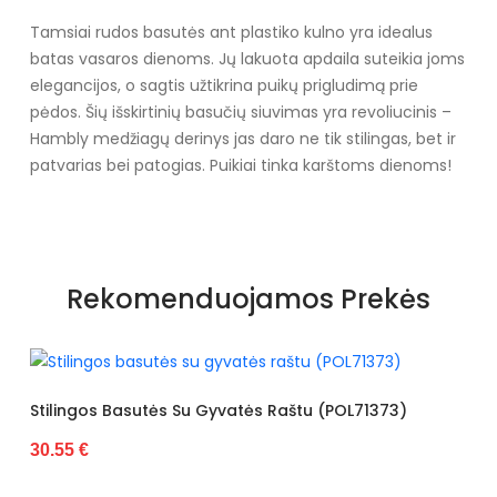
Tamsiai rudos basutės ant plastiko kulno yra idealus
batas vasaros dienoms. Jų lakuota apdaila suteikia joms
elegancijos, o sagtis užtikrina puikų prigludimą prie
pėdos. Šių išskirtinių basučių siuvimas yra revoliucinis –
Hambly medžiagų derinys jas daro ne tik stilingas, bet ir
patvarias bei patogias. Puikiai tinka karštoms dienoms!
Specifikacija
Papildomos funkcijos
Lakuotas
Rekomenduojamos Prekės
Kolekcija
Lato
Pado spalva
Smėlio spalvos
Spalva
Smėlio spalvos
utės Su Gyvatės Raštu (POL71373)
Basutės Dekoruo
30.55 €
Modelis
TY2428