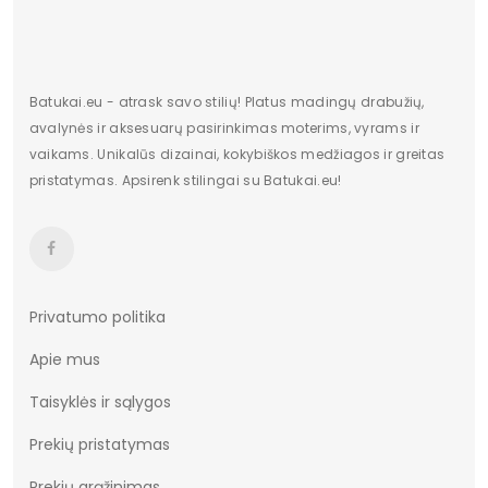
Kulno tipas
Stulpelis
Kulno/platformos aukštis
5,5
Batukai.eu - atrask savo stilių! Platus madingų drabužių,
avalynės ir aksesuarų pasirinkimas moterims, vyrams ir
vaikams. Unikalūs dizainai, kokybiškos medžiagos ir greitas
pristatymas. Apsirenk stilingai su Batukai.eu!
Privatumo politika
Apie mus
Taisyklės ir sąlygos
Prekių pristatymas
Prekių grąžinimas