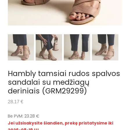
Hambly tamsiai rudos spalvos
sandalai su medžiagų
deriniais (GRM29299)
28.17 €
Be PVM: 23.28 €
Jei užsisakysite šiandien, prekę pristatysime iki
2026-08-19 !!!