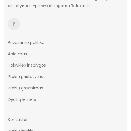
pristatymas. Apsirenk stilingai su Batukai.eu!
Dydžiai
36-41
Vertimai
cze
Privatumo politika
Apie mus
Taisyklės ir sąlygos
Prekių pristatymas
Prekių grąžinimas
Dydžių lentelė
Kontaktai