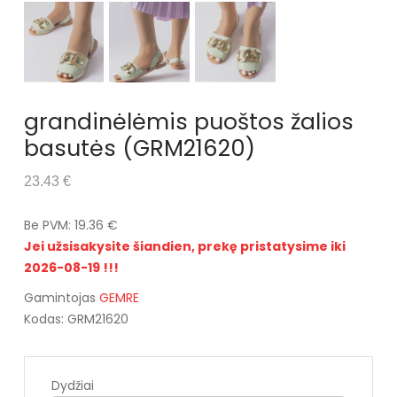
grandinėlėmis puoštos žalios
basutės (GRM21620)
23.43 €
Be PVM: 19.36 €
Jei užsisakysite šiandien, prekę pristatysime iki
2026-08-19 !!!
Gamintojas
GEMRE
Kodas: GRM21620
Dydžiai