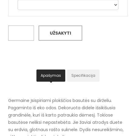
UŽSAKYTI
Apašymas
Specifikacija
Germaine Įsispiriami plokščios basutės su dirželiu.
Pagaminta iš eko odos. Dekoruota didele išsikišusia
grandinėle, kuri iš karto patraukia dėmesį. Tokiose
basutėse neliksi nepastebėta. Jie žaviai atrodys duete
su erdvia, glotnaus rašto suknele. Dydis nesureikšmino,