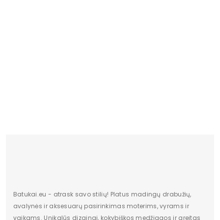
Gamintojo spalvos pavadinimas
Žalias
Bato priekis
Atviras
Dydis
Mažesnis
Originali gamintojo pakuotė
Dėžė
Lytis
Moterims
Būklė
Nauja
Kulno tipas
Plokščias kulnas
Batų aukštis
8
Kulno/platformos aukštis
1
Dominuojantis raštas
Be rašto
Batukai.eu - atrask savo stilių! Platus madingų drabužių,
avalynės ir aksesuarų pasirinkimas moterims, vyrams ir
Užsegimas
Suvarstomi
vaikams. Unikalūs dizainai, kokybiškos medžiagos ir greitas