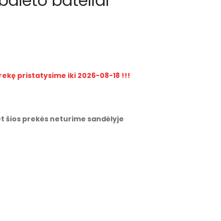
aleto bateliai
rekę pristatysime iki 2026-08-18 !!!
t šios prekės neturime sandėlyje