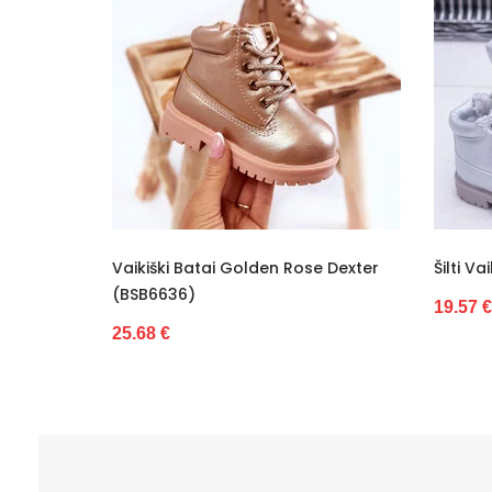
R
Vaikiški Batai Golden Rose Dexter
Šilti Vaikiški 
(BSB6636)
19.57 €
25.68 €