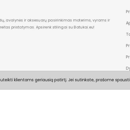
Pr
žių, avalynės ir aksesuarų pasirinkimas moterims, vyrams ir
A
eitas pristatymas. Apsirenk stilingai su Batukai.eu!
Ta
P
P
Dy
teikti klientams geriausią patirtį. Jei sutinkate, prašome spausti