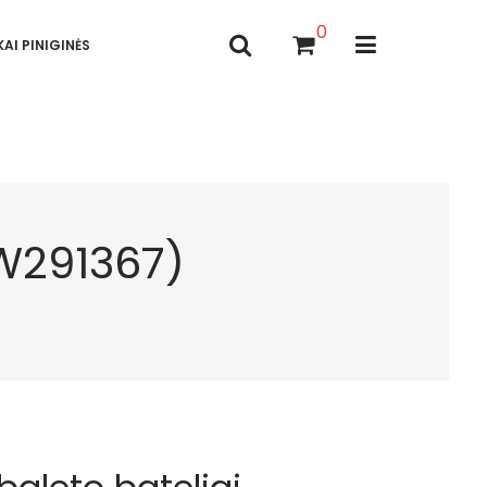
0
AI PINIGINĖS
SW291367)