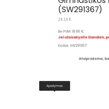
Gimnastikos b
(SW291367)
24.14 €
Be PVM: 19.95 €
Jei užsisakysite šiandien, p
Kodas: SW291367
Atsiprašome, be
Apašymas