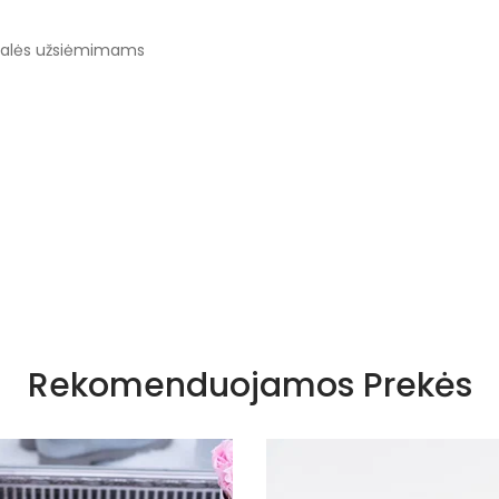
to salės užsiėmimams
Rekomenduojamos Prekės