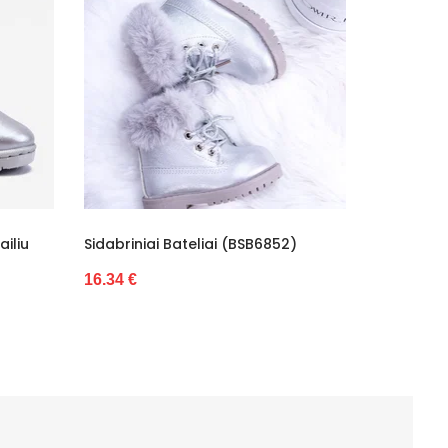
Sidabriniai Bateliai (BSB6852)
Rožiniai Kūdikių 
16.34 €
16.48 €