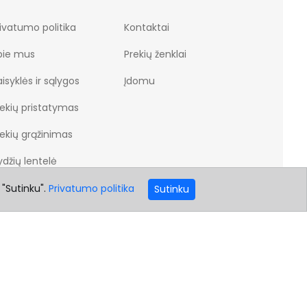
ivatumo politika
Kontaktai
pie mus
Prekių ženklai
isyklės ir sąlygos
Įdomu
rekių pristatymas
rekių grąžinimas
džių lentelė
 "Sutinku".
Privatumo politika
Sutinku