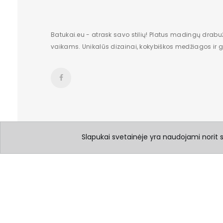
Batukai.eu - atrask savo stilių! Platus madingų drabu
vaikams. Unikalūs dizainai, kokybiškos medžiagos ir gr
Slapukai svetainėje yra naudojami norit su
© 2026 Visos teisės saugomos Batukai.eu