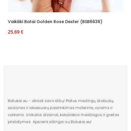
Kulno aukštis
0 - 3 cm
Vaikiški Batai Golden Rose Dexter (BSB6636)
Valdiklis
-
25.69 €
Būklė
Nauja
Batukai.eu - atrask savo stilių! Platus madingų drabužių,
avalynės ir aksesuarų pasirinkimas moterims, vyrams ir
vaikams. Unikalūs dizainai, kokybiškos medžiagos ir greitas
pristatymas. Apsirenk stilingai su Batukai.eu!