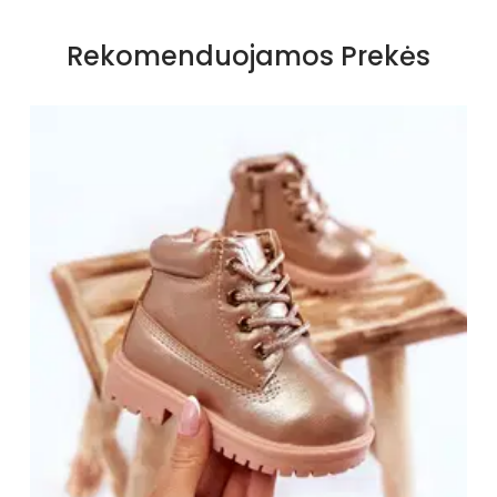
Spalva
Rožiniai atspalviai
Rekomenduojamos Prekės
Dydžiai
Siūlome rinktis tokį dydį, kokį
dėvite
Užsegimas
Suvarstomi
Išorinė medžiaga
Eko oda
Vidus
Šiltas su ekologišku kailiuku
Šiltas
Ekologiškas kailis
Kulno tipas
Be kulno
Bendras ilgis
7,5 cm
Kategorija
Moterims
Platforma /
2 cm
padas