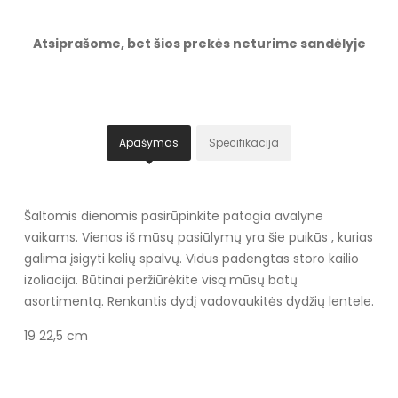
Atsiprašome, bet šios prekės neturime sandėlyje
Apašymas
Specifikacija
Šaltomis dienomis pasirūpinkite patogia avalyne
vaikams. Vienas iš mūsų pasiūlymų yra šie puikūs , kurias
galima įsigyti kelių spalvų. Vidus padengtas storo kailio
izoliacija. Būtinai peržiūrėkite visą mūsų batų
asortimentą. Renkantis dydį vadovaukitės dydžių lentele.
19 22,5 cm
Specifikacija