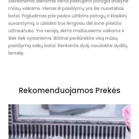
Šaltesnėmis dienomis verta pasirūpinti patogia avalyne
mūsų vaikams. Vienas iš pasiūlymų yra šie nuostabūs
batai. Prigludimas prie pėdos užtikrins patogų ir klasikinį
suvarstymą, o užsidėti bus lengviau dėl šone prisiūto
užtrauktuko. Yra versija, skirta mažiausiems vaikams ir
šiek tiek vyresniems. Būtinai peržiūrėkite visą mūsų
pasiūlymą vaikų batai. Renkantis dydį, naudokite dydžių
lentelę.
Specifikacija
Spalva
Rožiniai atspalviai
Rekomenduojamos Prekės
Užsegimas
Suvarstomi
Išorinė medžiaga
Eko oda
Vidus
Tekstilė
Šiltas
Ne