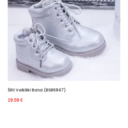
Kulno tipas
Lygus
Bendras ilgis
5 - 10 cm
Kulno aukštis
2 cm
Kategorija
Moterims
Valdiklis
-
Būklė
Nauja
7)
Šilti Vaikiški Sniego Batai Su K
16.36 €