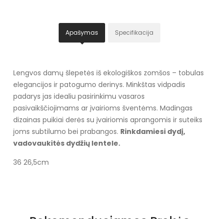
Apašymas
Specifikacija
Lengvos damų šlepetės iš ekologiškos zomšos – tobulas
elegancijos ir patogumo derinys. Minkštas vidpadis
padarys jas idealiu pasirinkimu vasaros
pasivaikščiojimams ar įvairioms šventėms. Madingas
dizainas puikiai derės su įvairiomis aprangomis ir suteiks
joms subtilumo bei prabangos.
Rinkdamiesi dydį,
vadovaukitės dydžių lentele.
36 26,5cm
Specifikacija
Spalva
Juoda