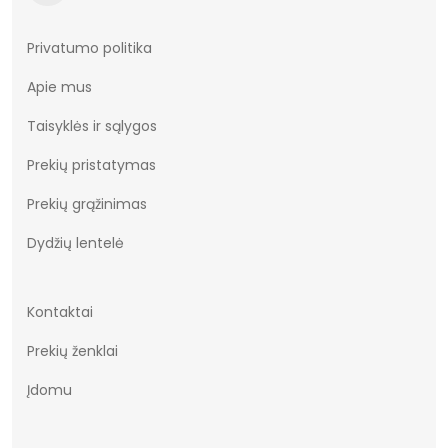
Bendras svoris gramais
1129.33
Privatumo politika
Apie mus
Taisyklės ir sąlygos
Prekių pristatymas
Prekių grąžinimas
Dydžių lentelė
Kontaktai
Prekių ženklai
Įdomu