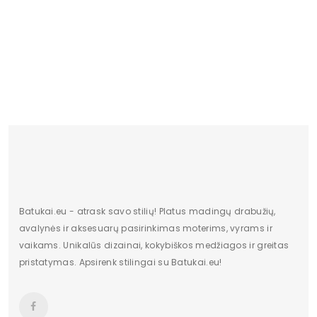
Aukštis centimetrais
11
Šlepetės Juodos Ventiliuojamos Su 
Shoes (BSB3303)
plotis centimetrais
22
20.12 €
Pašiltinimo tipas
Ne
Originali gamintojo pakuotė
dėžė
Dominuojantis raštas
Be rašto
pado medžiaga
tworzywo
Bato priekis
Nėra
Batukai.eu - atrask savo stilių! Platus madingų drabužių,
Papildomos funkcijos
Nėra
avalynės ir aksesuarų pasirinkimas moterims, vyrams ir
vaikams. Unikalūs dizainai, kokybiškos medžiagos ir greitas
Sezonas
pavasaris Vasara
pristatymas. Apsirenk stilingai su Batukai.eu!
Pakuotės būklė
Originalus
Kilmės šalis
Chiny