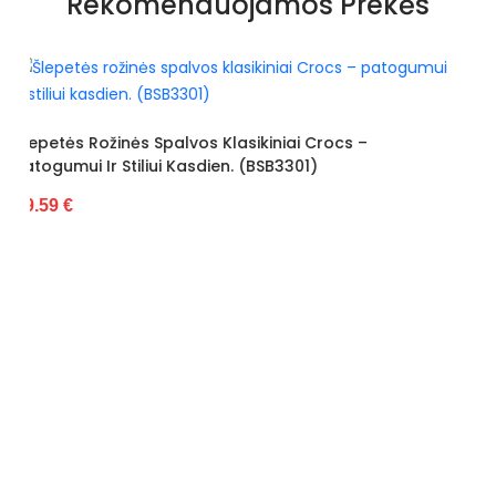
Rekomenduojamos Prekės
Pado spalva
rudas
Užsegimas
Įsispiriami
Išorinė medžiaga
Ekologiška zomša
iniai Crocs –
Vidus
Eko oda
SB3301)
Pamušalas
Nėra
Kulno tipas
Kulnas
Kulno aukštis
5,5 - 8 cm
Platforma / padas
1,5 cm
Kategorija
Moterims
Būklė
Nauja
ilgis centimetrais
28