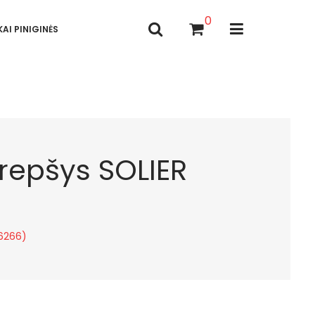
0
AI PINIGINĖS
krepšys SOLIER
16266)