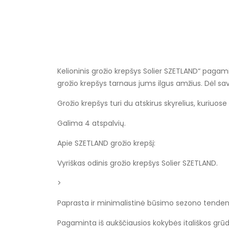
Kelioninis grožio krepšys Solier SZETLAND“ pagamin
grožio krepšys tarnaus jums ilgus amžius. Dėl sav
Grožio krepšys turi du atskirus skyrelius, kuriuos
Galima 4 atspalvių.
Apie SZETLAND grožio krepšį:
Vyriškas odinis grožio krepšys Solier SZETLAND.
>
Paprasta ir minimalistinė būsimo sezono tendenc
Pagaminta iš aukščiausios kokybės itališkos grū