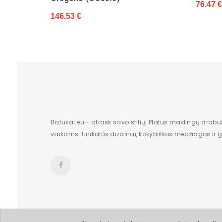
76.47 €
7
Batukai.eu - atrask savo stilių! Platus madingų drabu
vaikams. Unikalūs dizainai, kokybiškos medžiagos ir gr