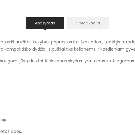
Apašymas
Specifikacija
tas iš aukštos kokybės paprastos itališkos odos , todėl jis atrodo 
o kompaktiško dydžio jis puikiai tiks kelionėms ir kasdieniam gyv
e saugomi jūsų daiktai. Kiekvienas skyrius yra talpus ir užsegamas 
ija.
dėtos odos.