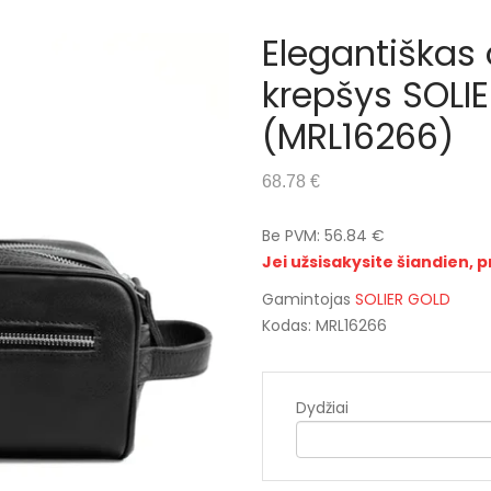
Elegantiškas 
krepšys SOLI
(MRL16266)
68.78 €
Be PVM: 56.84 €
Jei užsisakysite šiandien, p
Gamintojas
SOLIER GOLD
Kodas: MRL16266
Dydžiai