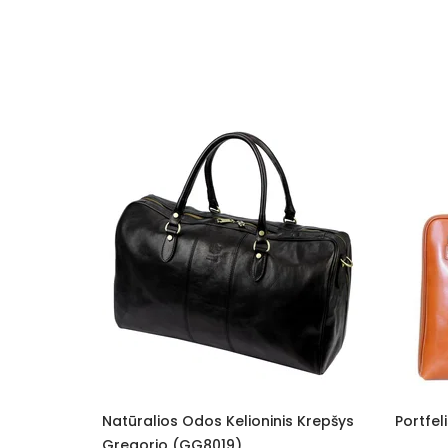
Medžiaga
Spalva
Būklė
Modelis
Rūšis
Lytis
Papildomos funkcijos
Užsegimas
Dominuojantis raštas
ioninis Krepšys
Portfelis Camilla (GG8060)
P