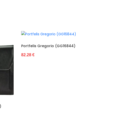
G16844)
s
Portfelis Gregorio (GG16882)
Por