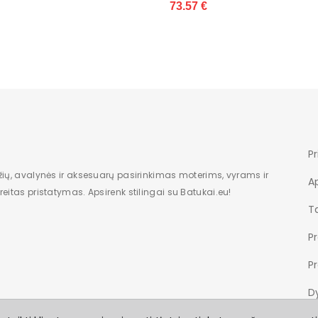
3.57 €
Pr
žių, avalynės ir aksesuarų pasirinkimas moterims, vyrams ir
A
eitas pristatymas. Apsirenk stilingai su Batukai.eu!
Ta
P
P
Dy