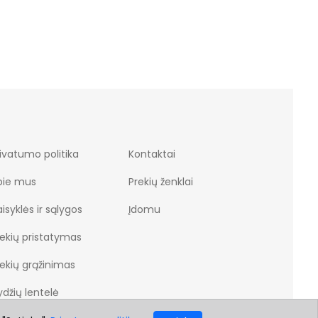
76.47 €
88.
ivatumo politika
Kontaktai
pie mus
Prekių ženklai
isyklės ir sąlygos
Įdomu
rekių pristatymas
rekių grąžinimas
džių lentelė