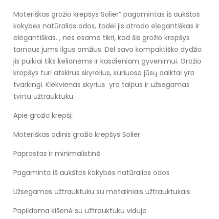
Moteriškas grožio krepšys Solier“ pagamintas iš aukštos
kokybės natūralios odos, todėl jis atrodo elegantiškas ir
elegantiškas. , nes esame tikri, kad šis grožio krepšys
tarnaus jums ilgus amžius. Dėl savo kompaktiško dydžio
jis puikiai tiks kelionėms ir kasdieniam gyvenimui. Grožio
krepšys turi atskirus skyrelius, kuriuose jūsų daiktai yra
tvarkingi. Kiekvienas skyrius yra talpus ir užsegamas
tvirtu užtrauktuku.
Apie grožio krepšį:
Moteriškas odinis grožio krepšys Solier
Paprastas ir minimalistinė
Pagaminta iš aukštos kokybės natūralios odos
Užsegamas užtrauktuku su metaliniais užtrauktukais
Papildoma kišenė su užtrauktuku viduje