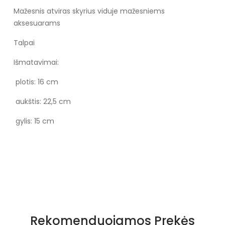
Mažesnis atviras skyrius viduje mažesniems
aksesuarams
Talpai
Išmatavimai:
plotis: 16 cm
aukštis: 22,5 cm
gylis: 15 cm
Specifikacija
Medžiaga
Tikra oda
Rekomenduojamos Prekės