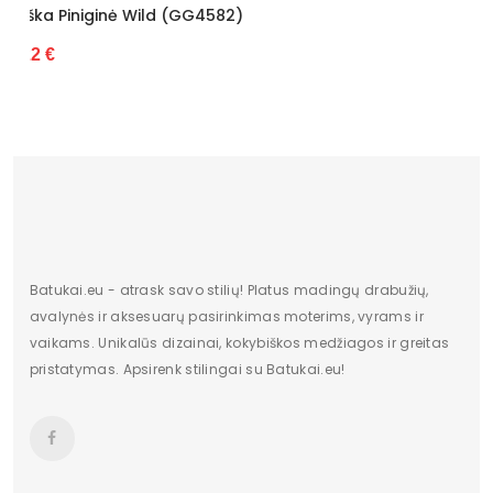
Vyriška Piniginė Wild (GG4583)
31.22 €
Batukai.eu - atrask savo stilių! Platus madingų drabužių,
avalynės ir aksesuarų pasirinkimas moterims, vyrams ir
vaikams. Unikalūs dizainai, kokybiškos medžiagos ir greitas
pristatymas. Apsirenk stilingai su Batukai.eu!