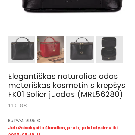
Elegantiškas natūralios odos
moteriškas kosmetinis krepšys
FK01 Solier juodas (MRL56280)
110.18 €
Be PVM: 91.06 €
Jei užsisakysite šiandien, prekę pristatysime iki
2026-08-19 !!!