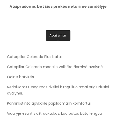
Atsiprašome, bet šios prekės neturime sandėlyje
Apašymas
Caterpillar Colorado Plus batai
Catepillar Colorado modelio vaikiška žieminė avalynė.
Odinis batviršis.
Nėriniuotas užsegimas tiksliai ir reguliuojamai prigludusiai
avalynei.
Paminkštinta apykaklė papildomam komfortui.
Viduryje esantis užtrauktukas, kad batus būtų lengva