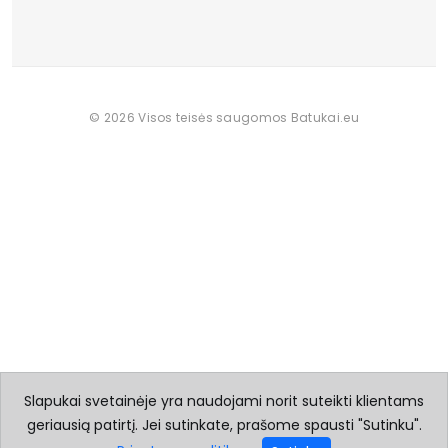
© 2026 Visos teisės saugomos Batukai.eu
Slapukai svetainėje yra naudojami norit suteikti klientams
geriausią patirtį. Jei sutinkate, prašome spausti "Sutinku".