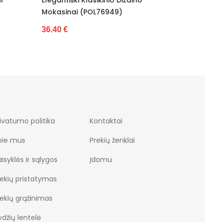
49)
Mokasinai VINCEZA (POL76950)
3
36.40 €
ivatumo politika
Kontaktai
pie mus
Prekių ženklai
isyklės ir sąlygos
Įdomu
rekių pristatymas
rekių grąžinimas
džių lentelė