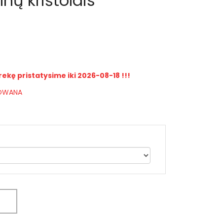
lnų krištolais
rekę pristatysime iki 2026-08-18 !!!
IOWANA