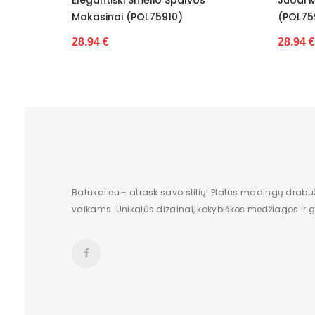
Pašiltinimas
910)
(POL75911)
Originali gamintojo pakuotė
28.94 €
Lytis
Būklė
Aukštis
Batų aukštis
Kulno/platformos aukštis
Batukai.eu - atrask savo stilių! Platus madingų drabu
vaikams. Unikalūs dizainai, kokybiškos medžiagos ir gr
Dominuojantis raštas
Užsegimas
Atspalvis
Vertimai