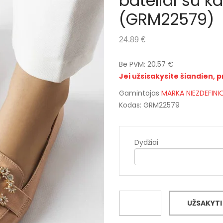
bateliai su ka
(GRM22579)
24.89 €
Be PVM: 20.57 €
Jei užsisakysite šiandien, p
Gamintojas
MARKA NIEZDEFIN
Kodas: GRM22579
Dydžiai
UŽSAKYTI