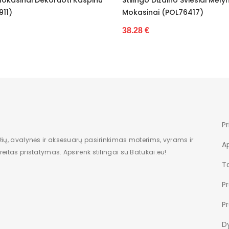
Nėra
Mokasinai (POL76417)
Mokasinai (POL769
Dėžė
38.28 €
36.40 €
Moterims
Nauja
Žemas
9
Pr
2
žių, avalynės ir aksesuarų pasirinkimas moterims, vyrams ir
A
eitas pristatymas. Apsirenk stilingai su Batukai.eu!
Be rašto
Ta
Įsispiriami
P
rozinis auksas
P
cze
Dy