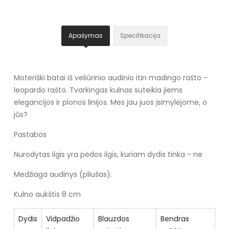
Apašymas
Specifikacija
Moteriški batai iš veliūrinio audinio itin madingo rašto –
leopardo rašto. Tvarkingas kulnas suteikia jiems
elegancijos ir plonos linijos. Mes jau juos įsimylėjome, o
jūs?
Pastabos
Nurodytas ilgis yra pėdos ilgis, kuriam dydis tinka - ne
Medžiaga audinys (pliušas).
Kulno aukštis 8 cm
Dydis
Vidpadžio
Blauzdos
Bendras