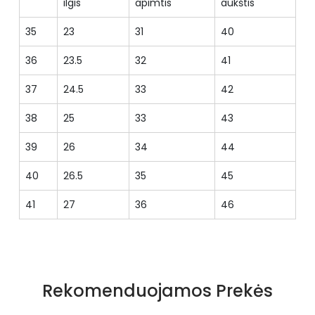
ilgis
apimtis
aukštis
35
23
31
40
36
23.5
32
41
37
24.5
33
42
38
25
33
43
39
26
34
44
40
26.5
35
45
41
27
36
46
Specifikacija
Spalva
Smėlio spalvos
Rekomenduojamos Prekės
Medžiaga
iš audinio