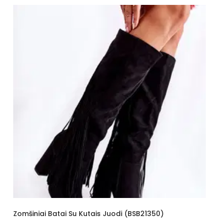
Bato priekis
Smailas
Kulnas
smeigtukas
Stilius
kasdieninis
Modelis
gyvūnų tema
Užsegimas
Užtrauktukas
Zomšiniai Batai Su Kutais Juodi (BSB21350)
Mot