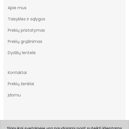
Apie mus
Taisyklės ir sąlygos
Prekių pristatymas
Prekių grąžinimas
Dydžių lentelė
Kontaktai
Prekių ženklai
Įdomu
Slapukai svetainėje yra naudojami norit suteikti klientams