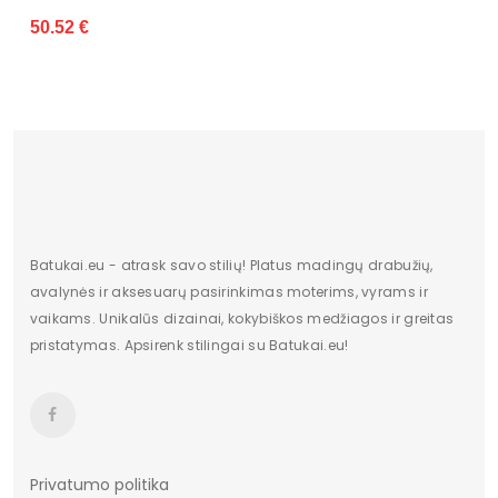
50.52 €
60.
Batukai.eu - atrask savo stilių! Platus madingų drabužių,
avalynės ir aksesuarų pasirinkimas moterims, vyrams ir
vaikams. Unikalūs dizainai, kokybiškos medžiagos ir greitas
pristatymas. Apsirenk stilingai su Batukai.eu!
Privatumo politika