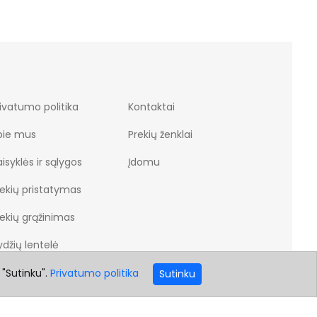
ivatumo politika
Kontaktai
pie mus
Prekių ženklai
isyklės ir sąlygos
Įdomu
rekių pristatymas
rekių grąžinimas
džių lentelė
 "Sutinku".
Privatumo politika
Sutinku