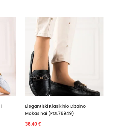
izaino
Elegantiški Klasikinio Dizaino
Bat
Mokasinai VINCEZA (POL76950)
34.
36.40 €