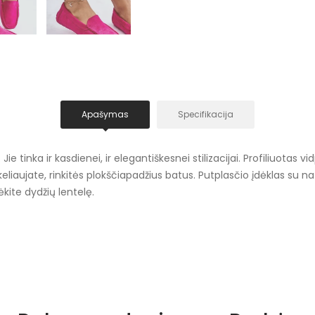
Apašymas
Specifikacija
Jie tinka ir kasdienei, ir elegantiškesnei stilizacijai. Profiliuotas
eliaujate, rinkitės plokščiapadžius batus. Putplasčio įdėklas su na
ėkite dydžių lentelę.
Rožiniai atspalviai