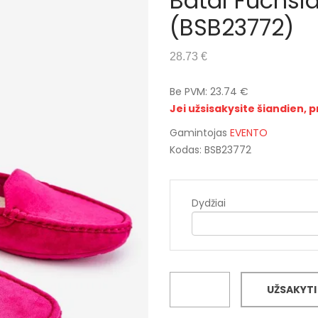
Batai Fuchsi
(BSB23772)
28.73 €
Be PVM: 23.74 €
Jei užsisakysite šiandien, p
Gamintojas
EVENTO
Kodas: BSB23772
Dydžiai
UŽSAKYTI