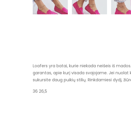
Loafers yra batai, kurie niekada neišeis iš mados. 
garantas, apie kurį visada svajojame. Jei nuolat k
sukursite daug puikių stilių. Rinkdamiesi dydį, žiūr
36 26,5
Specifikacija
Spalva