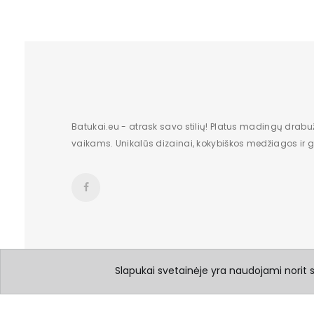
ilgis centimetrais
Aukštis centimetrais
plotis centimetrais
Bendras svoris gramais
Batukai.eu - atrask savo stilių! Platus madingų drabu
vaikams. Unikalūs dizainai, kokybiškos medžiagos ir gr
Slapukai svetainėje yra naudojami norit su