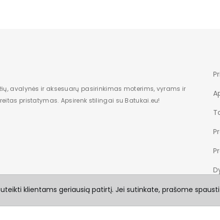
30
10
13
650
Pr
žių, avalynės ir aksesuarų pasirinkimas moterims, vyrams ir
A
eitas pristatymas. Apsirenk stilingai su Batukai.eu!
Ta
P
P
Dy
teikti klientams geriausią patirtį. Jei sutinkate, prašome spausti