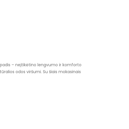
 vidpadis – neįtikėtino lengvumo ir komforto
tūralios odos viršumi. Su šiais mokasinais