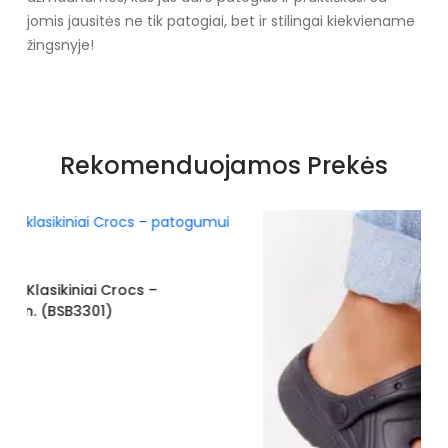
jomis jausitės ne tik patogiai, bet ir stilingai kiekviename
žingsnyje!
Specifikacija
Papildomos funkcijos
kalnų krištolas
Rekomenduojamos Prekės
Kolekcija
Lato
Spalva
sidabro spalvos
Pado spalva
Smėlio spalvos
Modelis
S-1072
pado medžiaga
Plastmasinis
išorinė medžiaga
Dirbtinė oda
Gamintojo spalvos pavadinimas
sidabro spalva