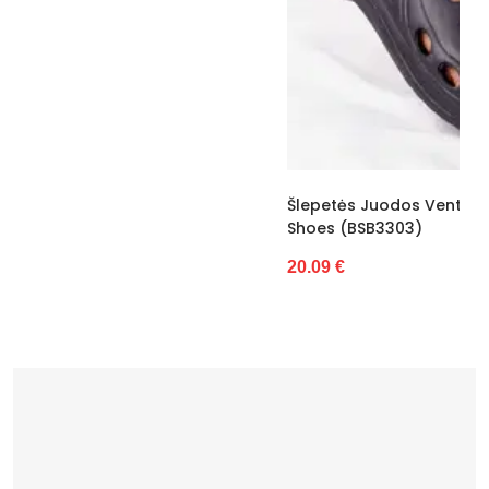
Bato priekis
Atviras
Dydis
Standartinis
Pašiltinimas
Nėra
Originali gamintojo pakuotė
Dėžė
Lytis
moteriška
Šlepetės Juodos Ventiliuojamos Su Dirželiu Ideal
Shoes (BSB3303)
Būklė
Nauja
20.09 €
Atspalvis
nėra
Kulno/platformos aukštis
4
Vidpadžio medžiaga
Eko oda
Dominuojantis raštas
Be rašto
Užsegimas
Įsispiriami