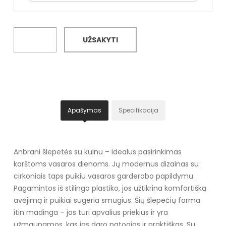
UŽSAKYTI
Apašymas
Specifikacija
Anbrani šlepetės su kulnu – idealus pasirinkimas
karštoms vasaros dienoms. Jų modernus dizainas su
cirkoniais taps puikiu vasaros garderobo papildymu.
Pagamintos iš stilingo plastiko, jos užtikrina komfortišką
avėjimą ir puikiai sugeria smūgius. Šių šlepečių forma
itin madinga – jos turi apvalius priekius ir yra
užmaunamos, kas jas daro patogias ir praktiškas. Su