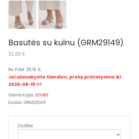
Basutės su kulnu (GRM29149)
31.65 €
Be PVM: 26.16 €
Jei užsisakysite šiandien, prekę pristatysime iki
2026-08-19 !!!
Gamintojas
GEMRE
Kodas: GRM29149
Dydžiai